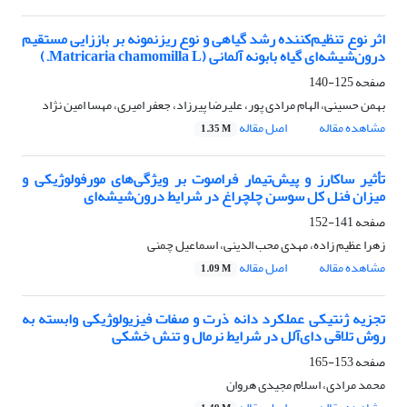
اثر نوع تنظیم‌کننده رشد گیاهی و نوع ریزنمونه بر باززایی مستقیم
درون‌شیشه‌ای گیاه بابونه آلمانی (Matricaria chamomilla L.)
صفحه
125-140
بهمن حسینی، الهام مرادی پور، علیرضا پیرزاد، جعفر امیری، مهسا امین نژاد
مشاهده مقاله
اصل مقاله
1.35 M
تأثیر ساکارز و پیش‌تیمار فراصوت بر ویژگی‌های مورفولوژیکی و
میزان فنل کل سوسن چلچراغ در شرایط درون‌شیشه‌ای
صفحه
141-152
زهرا عظیم زاده، مهدی محب الدینی، اسماعیل چمنی
مشاهده مقاله
اصل مقاله
1.09 M
تجزیه ژنتیکی عملکرد دانه ذرت و صفات فیزیولوژیکی وابسته به
روش تلاقی‌ دای‌آلل در شرایط نرمال و تنش خشکی
صفحه
153-165
محمد مرادی، اسلام مجیدی هروان