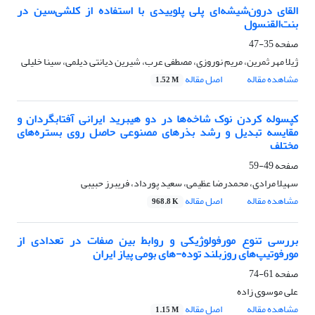
القای درون‌شیشه‌ای پلی پلوییدی با استفاده از کلشی‌سین در
بنت‌القنسول
صفحه
35-47
ژیلا مهر ثمرین، مریم نوروزی، مصطفی عرب، شیرین دیانتی دیلمی، سینا خلیلی
مشاهده مقاله
اصل مقاله
1.52 M
کپسوله کردن نوک شاخه‌ها در دو هیبرید ایرانی آفتابگردان و
مقایسه تبدیل و رشد بذرهای مصنوعی حاصل روی بستره‌های
مختلف
صفحه
49-59
سهیلا مرادی، محمدرضا عظیمی، سعید پورداد، فریبرز حبیبی
مشاهده مقاله
اصل مقاله
968.8 K
بررسی تنوع مورفولوژیکی و روابط بین صفات در تعدادی از
مورفوتیپ‌های روزبلند توده-های بومی پیاز ایران
صفحه
61-74
علی موسوی زاده
مشاهده مقاله
اصل مقاله
1.15 M