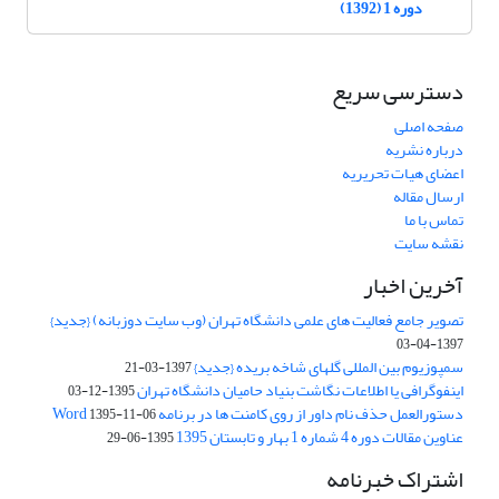
دوره 1 (1392)
دسترسی سریع
صفحه اصلی
درباره نشریه
اعضای هیات تحریریه
ارسال مقاله
تماس با ما
نقشه سایت
آخرین اخبار
تصویر جامع فعالیت های علمی دانشگاه تهران (وب سایت دوزبانه) {جدید}
1397-04-03
سمپوزیوم بین المللی گلهای شاخه بریده {جدید}
1397-03-21
اینفوگرافی یا اطلاعات نگاشت بنیاد حامیان دانشگاه تهران
1395-12-03
دستورالعمل حذف نام داور از روی کامنت ها در برنامه Word
1395-11-06
عناوین مقالات دوره 4 شماره 1 بهار و تابستان 1395
1395-06-29
اشتراک خبرنامه