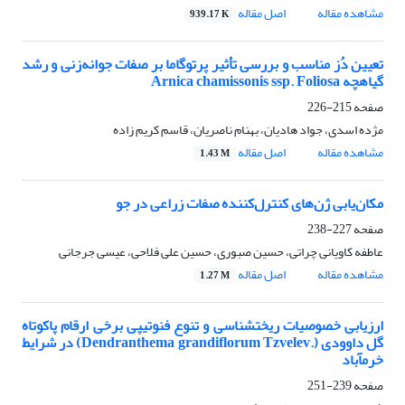
مشاهده مقاله
اصل مقاله
939.17 K
تعیین دُز مناسب و بررسی تأثیر پرتوگاما بر صفات جوانه‌زنی و رشد
گیاهچه Arnica chamissonis ssp. Foliosa
صفحه
215-226
مژده اسدی، جواد هادیان، بهنام ناصریان، قاسم کریم زاده
مشاهده مقاله
اصل مقاله
1.43 M
مکان‌یابی ژن‌های کنترل‌کننده صفات زراعی در جو
صفحه
227-238
عاطفه کاویانی چراتی، حسین صبوری، حسین علی فلاحی، عیسی جرجانی
مشاهده مقاله
اصل مقاله
1.27 M
ارزیابی خصوصیات ریخت‎شناسی و تنوع فنوتیپی برخی ارقام پاکوتاه
گل داوودی ‏‎(Dendranthema grandiflorum Tzvelev.)‎‏ در شرایط
خرم‎آباد
صفحه
239-251