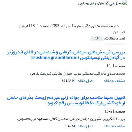
دوره و شماره:
دوره 2، شماره 1، خرداد 1393، صفحه 1-118 (بهار و
تابستان)
تعداد مقالات:
10
بررسی اثر تنش ‏های سرمایی، گرمایی و شیمیایی در القای آندروژنز
در گیاه زینتی لیسیانتوس (Eustoma grandiflorum)
صفحه
1-12
محمد مهدی فخرائی، مصطفی عرب، مهران عنایتی شریعت پناهی
مشاهده مقاله
اصل مقاله
874.35 K
تعیین محیط مناسب برای جوانه ‏زنی غیرهم زیست بذرهای حاصل
از خودگشنی ارکیدۀ فالانوپسیس رقم ‘کیوتو’
صفحه
21-13
پریسا شکرریز، شیرین دیانتی دیلمی، محسن کافی، مسعود میرمعصومی
مشاهده مقاله
اصل مقاله
1.46 M