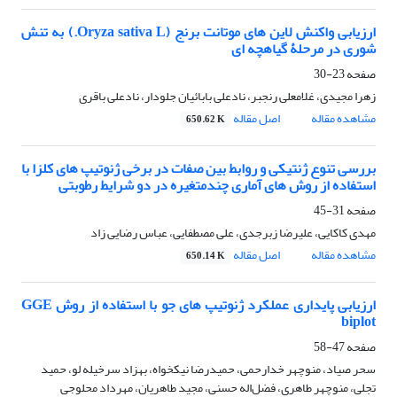
ارزیابی واکنش لاین‏ های موتانت برنج (Oryza sativa L.) به تنش
شوری در مرحلۀ گیاهچه‏ ای
صفحه
23-30
زهرا مجیدی، غلامعلی رنجبر، نادعلی بابائیان جلودار، نادعلی باقری
مشاهده مقاله
اصل مقاله
650.62 K
بررسی تنوع ژنتیکی و روابط بین صفات در برخی ژنوتیپ‏ های کلزا با
استفاده از روش‏ های آماری چندمتغیره در دو شرایط رطوبتی
صفحه
31-45
مهدی کاکایی، علیرضا زبرجدی، علی مصطفایی، عباس رضایی زاد
مشاهده مقاله
اصل مقاله
650.14 K
ارزیابی پایداری عملکرد ژنوتیپ‏ های جو با استفاده از روش GGE
biplot
صفحه
47-58
سحر صیاد، منوچهر خدارحمی، حمیدرضا نیکخواه، بهزاد سرخی‏له لو، حمید
تجلی، منوچهر طاهری، فضل‌اله حسنی، مجید طاهریان، مهرداد محلوجی