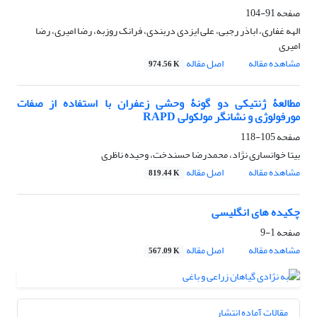
صفحه
91-104
الهه غفاری، اباذر رجبی، علی ایزدی دربندی، فرانک روزبه، رضا امیری، رضا
امیری
مشاهده مقاله
اصل مقاله
974.56 K
مطالعۀ ژنتیکی دو گونۀ وحشی زعفران با استفاده از صفات
مورفولوژی و نشانگر مولکولی RAPD
صفحه
105-118
بیتا خوانساری نژاد، محمدرضا حسندخت، وحیده ناظری
مشاهده مقاله
اصل مقاله
819.44 K
چکیده های انگلیسی
صفحه
1-9
مشاهده مقاله
اصل مقاله
567.09 K
مقالات آماده انتشار