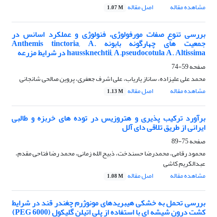
مشاهده مقاله
اصل مقاله
1.07 M
بررسی تنوع صفات مورفولوژی، فنولوژی و عملکرد اسانس در
جمعیت‏ های چهارگونه بابونه Anthemis tinctoria, A.
haussknechtii, A.pseudocotula A. Altissima در شرایط مزرعه‌
صفحه
59-74
محمد علی علیزاده، ساناز یاریاب، علی اشرف جعفری، پروین صالحی شانجانی
مشاهده مقاله
اصل مقاله
1.13 M
برآورد ترکیب‏ پذیری و هتروزیس در توده‏ های خربزه و طالبی
ایرانی از طریق تلاقی دای‏ آلل
صفحه
75-89
محمود رقامی، محمدرضا حسندخت، ذبیح الله زمانی، محمد رضا فتاحی مقدم،
عبدالکریم کاشی
مشاهده مقاله
اصل مقاله
1.08 M
بررسی تحمل به خشکی هیبریدهای مونوژرم چغندر قند در شرایط
کشت درون‏ شیشه‏ ای با استفاده از پلی‏ اتیلن گلیکول (6000 PEG)