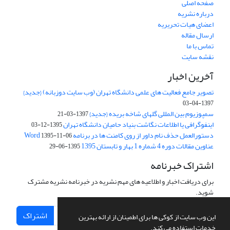
صفحه اصلی
درباره نشریه
اعضای هیات تحریریه
ارسال مقاله
تماس با ما
نقشه سایت
آخرین اخبار
تصویر جامع فعالیت های علمی دانشگاه تهران (وب سایت دوزبانه) {جدید}
1397-04-03
سمپوزیوم بین المللی گلهای شاخه بریده {جدید}
1397-03-21
اینفوگرافی یا اطلاعات نگاشت بنیاد حامیان دانشگاه تهران
1395-12-03
دستورالعمل حذف نام داور از روی کامنت ها در برنامه Word
1395-11-06
عناوین مقالات دوره 4 شماره 1 بهار و تابستان 1395
1395-06-29
اشتراک خبرنامه
برای دریافت اخبار و اطلاعیه های مهم نشریه در خبرنامه نشریه مشترک
شوید.
اشتراک
این وب سایت از کوکی ها برای اطمینان از ارائه بهترین
خدمات استفاده می کند.