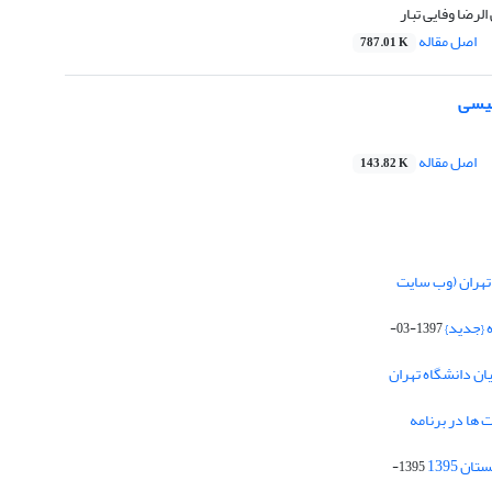
لرضا وفایی تبار
اصل مقاله
787.01 K
لیسی
اصل مقاله
143.82 K
تهران (وب سایت
 {جدید}
1397-03-
یان دانشگاه تهران
 ها در برنامه
1395-