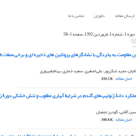
ارسال مقاله
داوران
تماس با ما
دوره 1، شماره 1، فروردین 1392، صفحه 1-58
ن مقاومت به یخزدگی با نشانگرهای پروتئین های ذخیره ای و برخی صفات فیزیولوژی در جو 
الیان، مجید شکرپور، علی اصغری، سعید خماری، بهنام فیروزی
اصل مقاله
434.5 K
ملکرد دانۀ ژنوتیپ‌های گندم در شرایط آبیاری مطلوب و تنش خشکی دورۀ 
ین آقایی، گودرز نجفیان
اصل مقاله
398.8 K