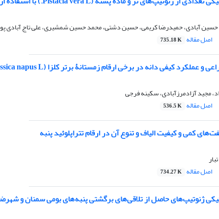
ژنوتیپ‌های نر و مادۀ پسته (Pistacia vera L.) با استفاده از نشانگر مولکولی RAPD
 حسین آبادی، حمیدرضا کریمی، حسین دشتی، محمد حسین شمشیری، علی تاج آبادی پور
اصل مقاله
735.18 K
و عملکرد کیفی دانه در برخی ارقام زمستانۀ برتر کلزا (Brassica napus L.)
، مجید آزادمرزآبادی، سکینه فرجی
اصل مقاله
536.5 K
‌های کمی و کیفیت الیاف و تنوع آن در ارقام تتراپلوئید پنبه
بار
اصل مقاله
734.27 K
ژنوتیپ‌های حاصل از تلاقی‌های برگشتی پنبه‌های بومی سمنان و شهرضا با گونۀ  arboreum