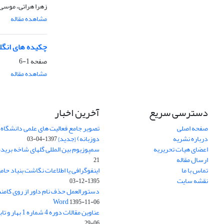
زهرا هراتی، موسی ا
مشاهده مقاله
چکیده های انگ
صفحه
1-6
مشاهده مقاله
دسترسی سریع
آخرین اخبار
صفحه اصلی
تصویر جامع فعالیت های علمی دانشگاه 
درباره نشریه
دوزبانه) {جدید}
1397-04-03
اعضای هیات تحریریه
سمپوزیوم بین المللی گلهای شاخه بریده
ارسال مقاله
21
تماس با ما
اینفوگرافی یا اطلاعات نگاشت بنیاد حام
نقشه سایت
1395-12-03
دستورالعمل حذف نام داور از روی کامنت
Word
1395-11-06
عناوین مقالات دوره 4 شماره 1 بهار و تابستان 1395
06-29