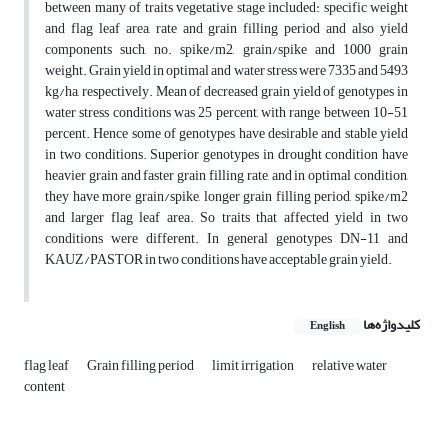
between many of traits vegetative stage included: specific weight
and flag leaf area, rate and grain filling period and also yield
components such, no. spike/m2, grain/spike and 1000 grain
weight. Grain yield in optimal and water stress were 7335 and 5493
kg/ha, respectively. Mean of decreased grain yield of genotypes in
water stress conditions was 25 percent, with range between 10-51
percent. Hence some of genotypes have desirable and stable yield
in two conditions. Superior genotypes in drought condition have
heavier grain and faster grain filling rate, and in optimal condition,
they have more grain/spike, longer grain filling period, spike/m2
and larger flag leaf area. So traits that affected yield in two
conditions were different. In general genotypes DN-11 and
KAUZ/PASTOR in two conditions have acceptable grain yield.
کلیدواژه‌ها
English
flag leaf
Grain filling period
limit irrigation
relative water
content