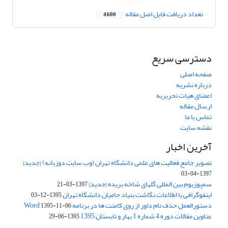
تعداد دریافت فایل اصل مقاله
4,600
دسترسی سریع
صفحه اصلی
درباره نشریه
اعضای هیات تحریریه
ارسال مقاله
تماس با ما
نقشه سایت
آخرین اخبار
تصویر جامع فعالیت های علمی دانشگاه تهران (وب سایت دوزبانه) {جدید}
1397-04-03
سمپوزیوم بین المللی گلهای شاخه بریده {جدید}
1397-03-21
اینفوگرافی یا اطلاعات نگاشت بنیاد حامیان دانشگاه تهران
1395-12-03
دستورالعمل حذف نام داور از روی کامنت ها در برنامه Word
1395-11-06
عناوین مقالات دوره 4 شماره 1 بهار و تابستان 1395
1395-06-29