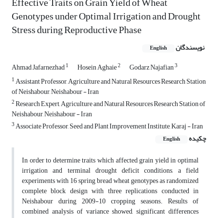
Effective Traits on Grain Yield of Wheat
Genotypes under Optimal Irrigation and Drought
Stress during Reproductive Phase
نویسندگان
English
1
2
3
Ahmad Jafarnezhad
Hosein Aghaie
Godarz Najafian
1
Assistant Professor, Agriculture and Natural Resources Research Station
of Neishabour, Neishabour - Iran
2
Research Expert, Agriculture and Natural Resources Research Station of
Neishabour, Neishabour - Iran
3
Associate Professor, Seed and Plant Improvement Institute, Karaj - Iran
چکیده
English
In order to determine traits which affected grain yield in optimal
irrigation and terminal drought deficit conditions, a field
experiments with 16 spring bread wheat genotypes as randomized
complete block design with three replications conducted in
Neishabour during 2009-10 cropping seasons. Results of
combined analysis of variance showed, significant differences