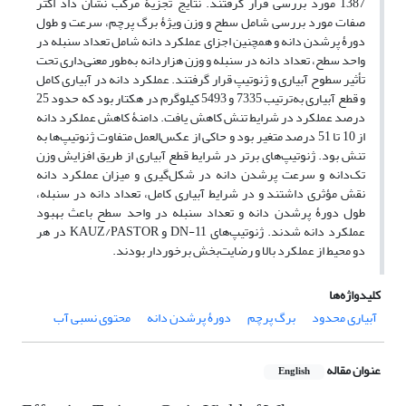
1387 مورد بررسی قرار گرفتند. نتایج تجزیۀ مرکب نشان داد اکثر
صفات مورد بررسی شامل سطح و وزن ویژۀ برگ پرچم، سرعت و طول
دورۀ پرشدن دانه و همچنین اجزای عملکرد دانه شامل تعداد سنبله در
واحد سطح، تعداد دانه در سنبله و وزن هزاردانه به‌طور معنی‌داری تحت
تأثیر سطوح آبیاری و ژنوتیپ قرار گرفتند. عملکرد دانه در آبیاری کامل
و قطع آبیاری به‌ترتیب 7335 و 5493 کیلوگرم در هکتار بود که حدود 25
درصد عملکرد در شرایط تنش کاهش یافت. دامنۀ کاهش عملکرد دانه
از 10 تا 51 درصد متغیر بود و حاکی از عکس‌العمل متفاوت ژنوتیپ‌ها به
تنش بود. ژنوتیپ‌های برتر در شرایط قطع آبیاری از طریق افزایش وزن
تک‌دانه و سرعت پرشدن دانه در شکل‌گیری و میزان عملکرد دانه
نقش مؤثری داشتند و در شرایط آبیاری کامل، تعداد دانه در سنبله،
طول دورۀ پرشدن دانه و تعداد سنبله در واحد سطح باعث بهبود
عملکرد دانه شدند. ژنوتیپ‌های DN-11 و KAUZ/PASTOR در هر
دو محیط از عملکرد بالا و رضایت‌بخش برخوردار بودند.
کلیدواژه‌ها
آبیاری محدود
برگ پرچم
دورۀ پرشدن دانه
محتوی نسبی آب
عنوان مقاله
English