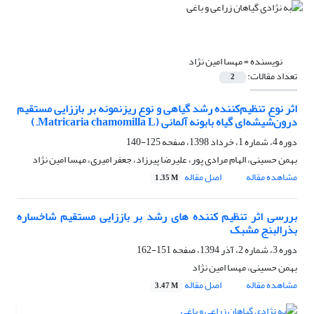
نویسنده =
مهسا امین نژاد
تعداد مقالات:
2
اثر نوع تنظیم‌کننده رشد گیاهی و نوع ریزنمونه بر باززایی مستقیم
درون‌شیشه‌ای گیاه بابونه آلمانی (Matricaria chamomilla L.)
دوره 4، شماره 1، خرداد 1398، صفحه
125-140
بهمن حسینی، الهام مرادی پور، علیرضا پیرزاد، جعفر امیری، مهسا امین نژاد
مشاهده مقاله
اصل مقاله
1.35 M
بررسی اثر تنظیم کننده های رشد بر باززایی مستقیم شاخساره
بذرالبنج مشبک
دوره 3، شماره 2، آذر 1394، صفحه
151-162
بهمن حسینی، مهسا امین نژاد
مشاهده مقاله
اصل مقاله
3.47 M