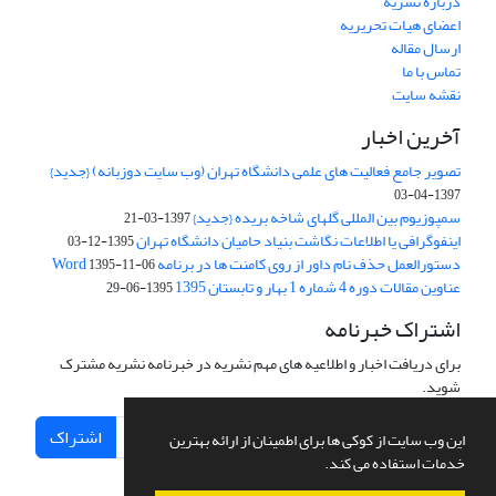
درباره نشریه
اعضای هیات تحریریه
ارسال مقاله
تماس با ما
نقشه سایت
آخرین اخبار
تصویر جامع فعالیت های علمی دانشگاه تهران (وب سایت دوزبانه) {جدید}
1397-04-03
سمپوزیوم بین المللی گلهای شاخه بریده {جدید}
1397-03-21
اینفوگرافی یا اطلاعات نگاشت بنیاد حامیان دانشگاه تهران
1395-12-03
دستورالعمل حذف نام داور از روی کامنت ها در برنامه Word
1395-11-06
عناوین مقالات دوره 4 شماره 1 بهار و تابستان 1395
1395-06-29
اشتراک خبرنامه
برای دریافت اخبار و اطلاعیه های مهم نشریه در خبرنامه نشریه مشترک
شوید.
اشتراک
این وب سایت از کوکی ها برای اطمینان از ارائه بهترین
خدمات استفاده می کند.