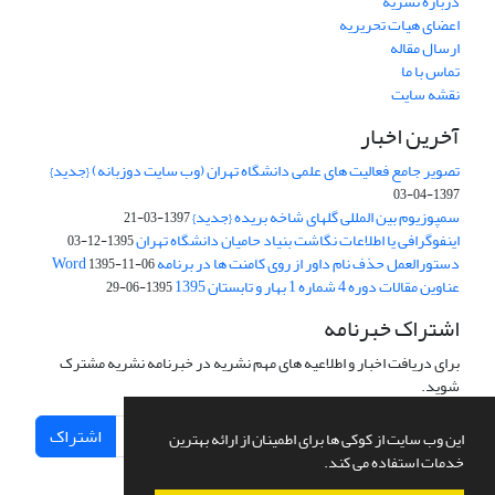
درباره نشریه
اعضای هیات تحریریه
ارسال مقاله
تماس با ما
نقشه سایت
آخرین اخبار
تصویر جامع فعالیت های علمی دانشگاه تهران (وب سایت دوزبانه) {جدید}
1397-04-03
سمپوزیوم بین المللی گلهای شاخه بریده {جدید}
1397-03-21
اینفوگرافی یا اطلاعات نگاشت بنیاد حامیان دانشگاه تهران
1395-12-03
دستورالعمل حذف نام داور از روی کامنت ها در برنامه Word
1395-11-06
عناوین مقالات دوره 4 شماره 1 بهار و تابستان 1395
1395-06-29
اشتراک خبرنامه
برای دریافت اخبار و اطلاعیه های مهم نشریه در خبرنامه نشریه مشترک
شوید.
اشتراک
این وب سایت از کوکی ها برای اطمینان از ارائه بهترین
خدمات استفاده می کند.