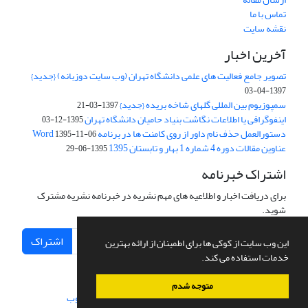
تماس با ما
نقشه سایت
آخرین اخبار
تصویر جامع فعالیت های علمی دانشگاه تهران (وب سایت دوزبانه) {جدید}
1397-04-03
سمپوزیوم بین المللی گلهای شاخه بریده {جدید}
1397-03-21
اینفوگرافی یا اطلاعات نگاشت بنیاد حامیان دانشگاه تهران
1395-12-03
دستورالعمل حذف نام داور از روی کامنت ها در برنامه Word
1395-11-06
عناوین مقالات دوره 4 شماره 1 بهار و تابستان 1395
1395-06-29
اشتراک خبرنامه
برای دریافت اخبار و اطلاعیه های مهم نشریه در خبرنامه نشریه مشترک
شوید.
اشتراک
این وب سایت از کوکی ها برای اطمینان از ارائه بهترین
خدمات استفاده می کند.
متوجه شدم
سامانه مدیریت نشریات علمی.
طراحی و پیاده سازی از
سیناوب