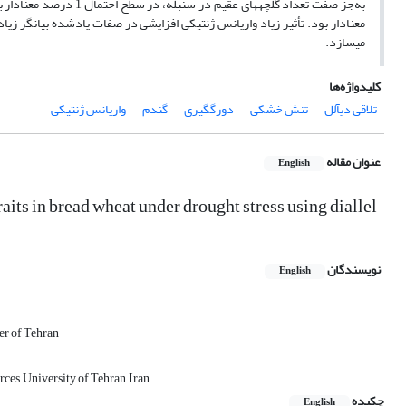
معنا‏دار بود. تأثیر زیاد واریانس ژنتیکی افزایشی در صفات یادشده بیانگر زیا
می‏سازد.
کلیدواژه‌ها
تلاقی دی‏آلل
تنش خشکی
دورگ‏گیری
گندم
واریانس ژنتیکی
عنوان مقاله
English
its in bread wheat under drought stress using diallel
نویسندگان
English
er of Tehran
es, University of Tehran, Iran
چکیده
English