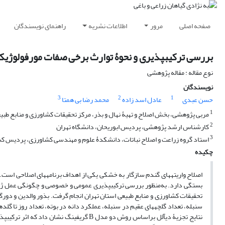
صفحه اصلی
مرور
اطلاعات نشریه
راهنمای نویسندگان
بررسی ترکیب‏پذیری و نحوۀ توارث برخی صفات مورفولوژیکی
نوع مقاله : مقاله پژوهشی
نویسندگان
3
2
1
حسن عبدی
عادل اسد زاده
محمد رضا بی همتا
1
مربی پژوهشی، بخش اصلاح و تهیۀ نهال و بذر، مرکز تحقیقات کشاورزی و منابع طبیع
2
کارشناس ارشد پژوهشی، پردیس ابوریحان، دانشگاه تهران
3
استاد گروه زراعت و اصلاح نباتات، دانشکدۀ علوم و مهندسی کشاورزی، پردیس کشا
چکیده
اصلاح واریته‏های گندم سازگار به خشکی یکی از اهداف برنامه‏های اصلاحی اس
بستگی دارد. به‌منظور بررسی ترکیب‏پذیری عمومی و خصوصی و چگونگی عمل ژن‏ها 
تحقیقات کشاورزی و منابع طبیعی استان تهران انجام گرفت. بذور والدین و دورگ‏ها
سنبله، تعداد گلچه‏های عقیم در سنبله، عملکرد دانه در بوته، تعداد روز تا گلدهی