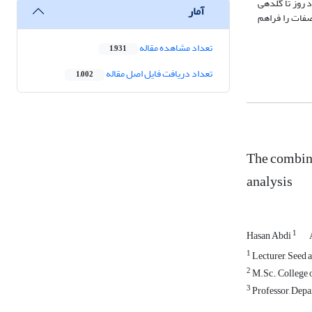
 دربارۀ کلیۀ صفات به‌جز‌ صفت تعداد روز تا گلدهی
آمار
 صفات را فراهم
تعداد مشاهده مقاله
1,931
تعداد دریافت فایل اصل مقاله
1,002
The combini
analysis
1
Hasan Abdi
1
Lecturer, Seed 
2
M.Sc., College o
3
Professor, Depa