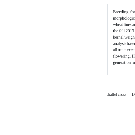
Breeding for
morphological
wheat lines a
the fall 2013
kernel weight
analysis base
all traits exc
flowering. Hi
generation for
diallel cross
D