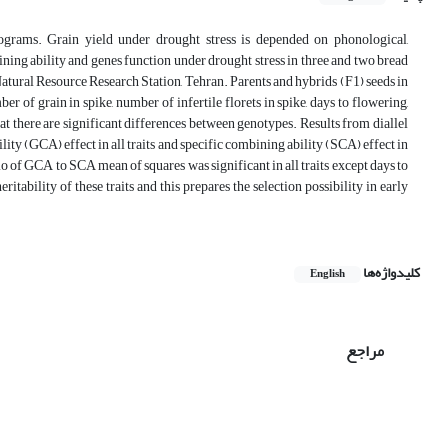
ograms. Grain yield under drought stress is depended on phonological,
ining ability and genes function under drought stress in three and two bread
Natural Resource Research Station, Tehran. Parents and hybrids (F1) seeds in
 of grain in spike, number of infertile florets in spike, days to flowering,
at there are significant differences between genotypes. Results from diallel
ty (GCA) effect in all traits and specific combining ability (SCA) effect in
atio of GCA to SCA mean of squares was significant in all traits except days to
itability of these traits and this prepares the selection possibility in early
کلیدواژه‌ها
English
مراجع