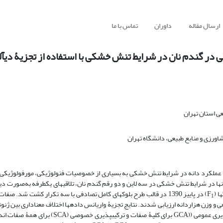
ارسال مقاله
داوران
تماس با ما
 در گندم نان در شرایط تنش خشکی با استفاده از تجزیۀ دی‏آ
ی استان تهران
ورزی و منابع طبیعی، دانشگاه تهران
ت. عملکرد دانه در شرایط تنش خشکی به بسیاری از خصوصیات فنولوژیکی، مورفولوژیکی 
در شرایط تنش ‏خشکی در سه لاین و دو رقم گندم نان، تلاقی‏های یک‏طرفه به‌صورت دی‏آ
 (F
) در پاییز 1390 در قالب طرح بلوک‏های کامل تصادفی با سه تکرار کشت شد. صف
1
 و وزن هزاردانه ‌ارزیابی شدند. نتایج تجزیۀ واریانس داده‏ها اختلاف معنا‏داری بین ژنوتی
نتایج تجزیۀ دی‏آلل براساس روش دو مدل B گریفینگ نشان داد که اثر ترکیب‏پذیری عمومی ((GCA برای