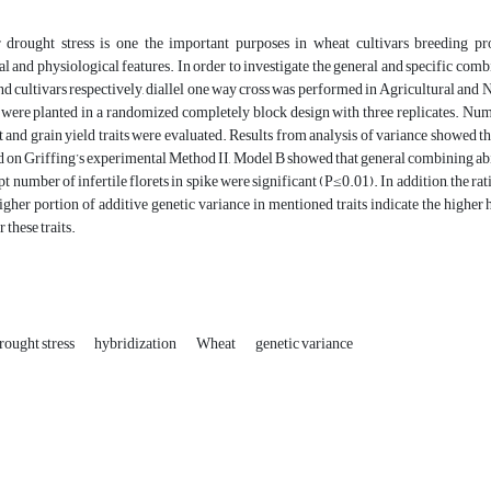
 drought stress is one the important purposes in wheat cultivars breeding pr
 and physiological features. In order to investigate the general and specific comb
nd cultivars respectively, diallel one way cross was performed in Agricultural and 
, were planted in a randomized completely block design with three replicates. Number
 and grain yield traits were evaluated. Results from analysis of variance showed th
d on Griffing’s experimental Method II, Model B showed that general combining abili
ept number of infertile florets in spike were significant (P≤0.01). In addition, the r
gher portion of additive genetic variance in mentioned traits indicate the higher her
 these traits.
rought stress
hybridization
Wheat
genetic variance