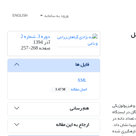
ورود به سامانه
ENGLISH
لل
دوره 3، شماره 2
آذر 1394
صفحه
257-268
فایل ها
XML
اصل مقاله
3.47 M
و فیزیولوژیکی
هم رسانی
لل در ایستگاه
ات تعداد دانه در
ارجاع به این مقاله
پ‏ها نشان داد.
 کلیۀ صفات و ترکیب‏پذیری خصوصی (SCA) برای همۀ صفات اندازه‏گیری شده