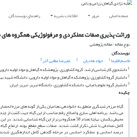
صفحه اصلی
مرور
اطلاعات نشریه
راهنمای نویسندگان
وراثت پذیری صفات عملکردی و مرفولوژیکی همگروه های 
نوع مقاله : مقاله پژوهشی
نویسندگان
3
2
1
قاسم اقلیما
جواد هادیان
علیرضا مطلبی آذر
1
دانشجوی کارشناسی ارشد، گروه کشاورزی، پژوهشکده گیاهان و مواد اولیه دارویی،
2
دانشیار گروه کشاورزی، پژوهشکده گیاهان و مواد اولیه دارویی، دانشگاه شهید بهش
3
دانشیار گروه علوم باغبانی، دانشکده کشاورزی، دانشگاه تبریز، تبریز، ایران
چکیده
گیاه مرزه رشینگری متعلق به خانوادهی نعناعیان یکی از گونه های مرزه انحصا
محیطی یکسان، نهایتا تعداد 58 همگروه برتر از این گیاه شن
کامل تصادفی با شش تکرار کشت شدند. صفات سطح مقطع بوته، ارتفاع گیاه،