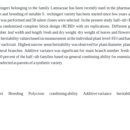
ingeri, belonging to the family Lamiaceae, has been recently used in the pharmaceu
 and breeding of suitable S. rechingeri variety has been started since few years a
was performed and 58 talent clones were selected. In the present study, half-sib 
 a randomized complete block design (RCBD) with six replications. Different pro
er, leaf width and length, fresh and dry weight, dry weight of leaves and flowers 
heritability values based on measurement at the individual plant level (H1) and ba
r each trait. Highest narrow sense heritability was observed for plant diameter, p
teral branches. Additive variance was significant for main branch number, fresh 
20 percent of the half-sib families, based on general combining ability for essentia
selected as parents of a synthetic variety.
eri
Breeding
Polycross
combining ability
Additive variance
heritabi