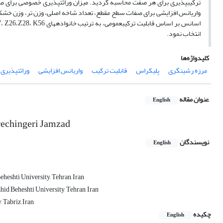
ترکیبپذیری برای هر صفت محاسبه گردید. میزان وراثتپذیری خصوصی برای صف
انتخاب نمود.
کلیدواژه‌ها
مرزه رشینگری
پلیکراس
قابلیت ترکیب
واریانس افزایشی
وراثتپذیری
عنوان مقاله
English
 rechingeri Jamzad
نویسندگان
English
heshti University, Tehran, Iran
hid Beheshti University, Tehran, Iran
 Tabriz, Iran
چکیده
English