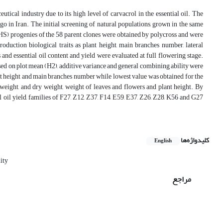
tical industry due to its high level of carvacrol in the essential oil. The
go in Iran. The initial screening of natural populations, grown in the same
(HS) progenies of the 58 parent clones were obtained by polycross and were
duction biological traits as plant height, main branches number, lateral
and essential oil content and yield were evaluated at full flowering stage.
sed on plot mean (H2), additive variance and general combining ability were
lant height and main branches number while lowest value was obtained for the
weight, and dry weight, weight of leaves and flowers and plant height. By
l oil yield, families of F27, Z12, Z37, F14, E59, E37, Z26, Z28, K56 and G27
کلیدواژه‌ها
English
lity
مراجع