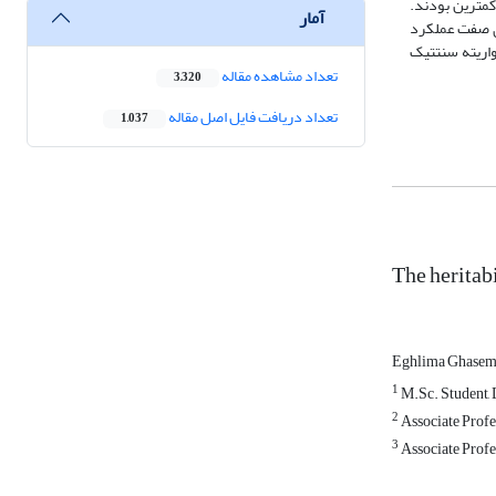
مترین بودند.
آمار
با گزینش 20 درصد از خانوادههای ناتنی برای صفت عملکرد
ن والدین مناسب جهت تولید واریته سنتتیک
تعداد مشاهده مقاله
3,320
تعداد دریافت فایل اصل مقاله
1,037
The heritab
Eghlima Ghase
1
M.Sc. Student, D
2
Associate Profes
3
Associate Profes