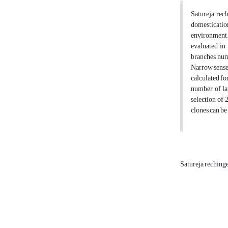
Satureja rech
domestication
environment, 
evaluated in
branches numb
Narrow sense 
calculated fo
number of la
selection of 
clones can be 
Satureja reching