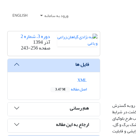
ورود به سامانه
ENGLISH
دوره 3، شماره 2
آذر 1394
صفحه
243-256
فایل ها
XML
اصل مقاله
3.47 M
ن رو به گسترش
هم رسانی
سال پیش در ایران آغاز شده است. در غربالگری اولیه 1200 جمعیت از 12 رویشگاه و کشت در شرایط
 قالب طرح بلوکهای
ارجاع به این مقاله
شک برگ و گل،
 خصوصی براساس تک بوته (H1) و میانگین خانواده (H2)، واریانس افزایشی و قابلیت