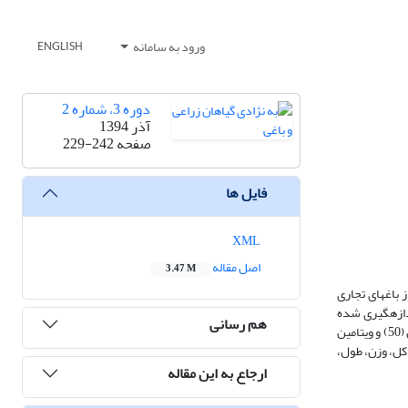
ورود به سامانه
ENGLISH
دوره 3، شماره 2
آذر 1394
صفحه
229-242
فایل ها
XML
اصل مقاله
3.47 M
نوتیپ محلی زغال­اخته گزینش شده از باغ­های تجاری
ویژگی­های اندازه­گیری شده
هم رسانی
بیشترین ضریب تغییرات مربوط به آنتوسیانین (50) و ویتامین
یدیته کل، وزن، طول،
ارجاع به این مقاله