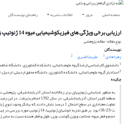
صفحه اصلی
مرور
اطلاعات نشریه
راهنمای نویسندگان
ارزیابی برخی ویژگی های فیزیکوشیمیایی میوه 14 ژنوتیپ زغال اخته
نوع مقاله : مقاله پژوهشی
نویسندگان
2
1
زهرا هادی
علیرضا قنبری
1
دانشجوی کارشناسی ارشدگروه علوم باغبانی، دانشکده کشاورزی، دانشگاه شاهد، 
2
استادیار گروه علوم باغبانی، دانشکده کشاورزی، دانشگاه محقق اردبیلی، اردبیل، ا
چکیده
تفاوت معناداری در سطح احتمال 1 درصد نشان دادند که بیانگر وجود تنوع ژنتیکی بین ژنوتیپ­های مورد مطالعه می‌باشد
ث (58/23) بود. بر طبق تجزیه خوشه­ای 
حجم و قطر میوه، ضخامت و وزن گوشت، وزن، طول و قطر هسته نسبت به سایر ژنو