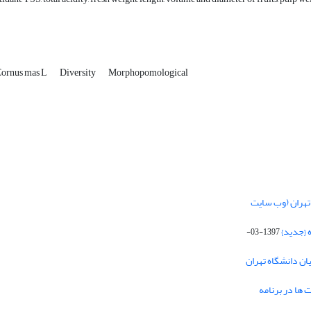
ornus mas L
Diversity
Morphopomological
تهران (وب سایت
 {جدید}
1397-03-
یان دانشگاه تهران
 ها در برنامه