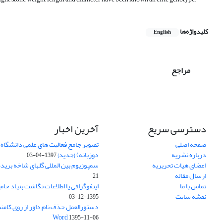
کلیدواژه‌ها
English
مراجع
دسترسی سریع
آخرین اخبار
صفحه اصلی
تصویر جامع فعالیت های علمی دانشگاه 
درباره نشریه
دوزبانه) {جدید}
1397-04-03
اعضای هیات تحریریه
سمپوزیوم بین المللی گلهای شاخه بریده
ارسال مقاله
21
تماس با ما
اینفوگرافی یا اطلاعات نگاشت بنیاد حام
نقشه سایت
1395-12-03
دستورالعمل حذف نام داور از روی کامنت
Word
1395-11-06