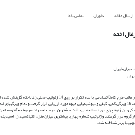
ارسال مقاله
داوران
تماس با ما
تهران، ایران
یران
به منظور شناسایی ژنوتیپ­های برتر زغال­اخته استان آذربایجان­شرقی، پژوهشی در قالب طرح کاملاً تصادفی با سه تکرار بر روی 14 ژ
منطقه کلیبر استان آذربایجان­شرقی، در سال 1392 انجام پذیرفت. در این زمینه، 16 ویژگی کمی، کیفی و بیوشیمیایی میوه مورد ارزیابی قرار گرفت و تمام 
.
ژنوتیپ­ها، 14 ژنوتیپ مورد بررسی در چهار گروه قرار گرفتند و ژنوتیپ شماره چهار با بیشترین میزان فنل، آنتی­اکسیدان، اس
تیپ­ها برتر شناخته شد.