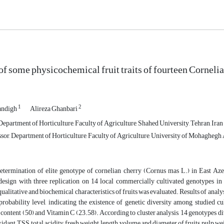
of some physicochemical fruit traits of fourteen Corneli
1
2
andigh
Alireza Ghanbari
epartment of Horticulture, Faculty of Agriculture, Shahed University, Tehran, Iran
sor, Department of Horticulture, Faculty of Agriculture, University of Mohaghegh A
determination of elite genotype of cornelian cherry (Cornus mas L.) in East Aze
esign with three replication on 14 local commercially cultivated genotypes in o
 qualitative and biochemical characteristics of fruits was evaluated. Results of anal
probability level, indicating the existence of genetic diversity among studied c
content (50) and Vitamin C (23.58). According to cluster analysis, 14 genotypes
xidant, TSS, total acidity, fresh weight, length, volume and diameter of fruits, pulp 