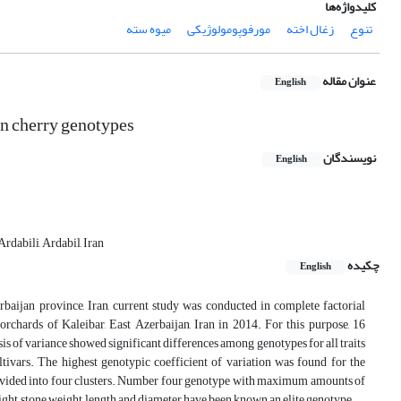
کلیدواژه‌ها
تنوع
زغال اخته
مورفوپومولوژیکی
میوه سته
عنوان مقاله
English
an cherry genotypes
نویسندگان
English
rdabili, Ardabil, Iran
چکیده
English
rbaijan province, Iran, current study was conducted in complete factorial
rchards of Kaleibar, East Azerbaijan, Iran in 2014. For this purpose, 16
ysis of variance showed significant differences among genotypes for all traits
ultivars. The highest genotypic coefficient of variation was found for the
 divided into four clusters. Number four genotype with maximum amounts of
weight, stone weight, length and diameter have been known an elite genotype.