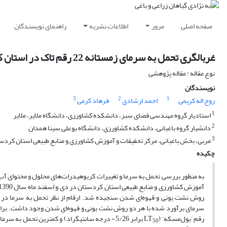
صفحه اصلی
مرور
اطلاعات نشریه
راهنمای نویسندگان
غربالگری تحمل به سرمای زمستانه 22 رقم تاک در استان ‌کردستان
نوع مقاله : مقاله پژوهشی
نویسندگان
3
2
1
روح اله کریمی
احمد ارشادی
فرهاد کرمی
1
استادیار گروه مهندسی فضای سبز، دانشکده کشاورزی، دانشگاه ملایر، ملایر
2
دانشیار گروه باغبانی، دانشکده کشاورزی، دانشگاه بوعلی سینا همدان
3
مربی، بخش باغبانی، مرکز تحقیقات و آموزش کشاورزی و منابع طبیعی استان کرد
چکیده
آموزش کشاورزی و منابع طبیعی استان کردستان در دی و اسفند ماه سال 1390 انجام شد. بعد از اعمال تیمارهای سرما (10- تا 30- درجه سانتی­گراد)، مقادیر LT
سرمای برآورد شده با هر دو روش نشت یونی و قهوه‌ای شدن وجود داشت. براسا
رقم ’بول‌مسکه‘ (LT
برابر 5/26- درجه سانتی­گراد) و کمترین تحمل به سرما در رقم ’گون‌کله‌باب ‘ (LT
50