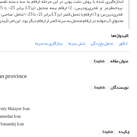
اندازه‌گیری شده با روش نشت یونی در این مرحله ارقام به سه دسته تقسیم شدند: 1) ارقام متحمل
’بیدانه‌قرمز‘ و ’فخری‌زودرس‘، 2) ارقام نیمه متحمل (LT
50
’فخری‌دیررس‘ و 3) ارقام با تحمل کمتر (LT
برابر 21- تا 23-) شا
50
محتوای آب‌جوانه در ارقام متحمل به سرما کمتر از ارقام دیگر بود. این امر تأیی
کلیدواژه‌ها
انگور
تحمل یخ‌زدگی
تنش سرما
سازگاری به سرما
عنوان مقاله
English
tan province
نویسندگان
English
ity, Malayer, Iran
Hamedan, Iran
 Sanandej, Iran
چکیده
English