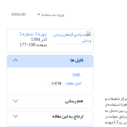
ورود به سامانه
ENGLISH
دوره 3، شماره 2
آذر 1394
صفحه
177-190
فایل ها
XML
اصل مقاله
3.47 M
ی کامل تصادفی، در مرکز تحقیقات و
هم رسانی
م با استفاده از
اری اختلاف معنی‌داری با هم داشتند (01/0P≤). همبستگی بالایی بین تحمل به
ارجاع به این مقاله
رمای جوانه در
جوانه‌
50