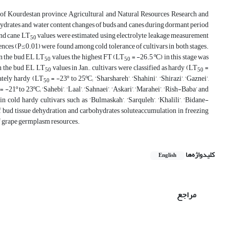
rs of Kourdestan province Agricultural and Natural Resources Research and
ohydrates and water content changes of buds and canes during dormant period
and cane LT
values were estimated using electrolyte leakage measurement
50
rences (P≤0.01) were found among cold tolerance of cultivars in both stages.
on the bud EL LT
values, the highest FT (LT
= -26.5 ºC) in this stage was
50
50
n the bud EL LT
values in Jan., cultivars were classified as hardy (LT
=
50
50
rately hardy (LT
= -23º to 25ºC; ‘Sharshareh’, ‘Shahini’, ‘Shirazi’, ‘Gaznei’,
50
= -21º to 23ºC; ‘Sahebi’, ‘Laal’, ‘Sahnaei’, ‘Askari’, ‘Marahei’, ‘Rish-Baba’ and
 cold hardy cultivars such as ‘Bulmaskah’, ‘Sarquleh’, ‘Khalili’, ‘Bidane-
 bud tissue dehydration and carbohydrates soluteaccumulation in freezing
 of grape germplasm resources.
کلیدواژه‌ها
English
مراجع