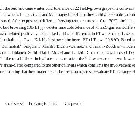
arch, the bud and cane winter cold tolerance of 22 field-grown grapevine cultiva
ter was evaluated at Jan. and Mar. stages in 2012. In these cultivars soluble carb
sured. After exposure to different freezing temperatures (-10‌ to -30ºC), the bud 
nd bud browning (BB LT
) to determine cold tolerance of vines.Significant diffe
50
s correlated positively, and marked cultivar differences in FT were found.Based 
Bolmaskah’ and ‘Gwen Kalahbab’ showed the lowest FT (LT
= -20.8 ºC). Based o
50
 ‘Bulmaskah’, ‘Sarqulah’, ‘Khalili’, ‘Bidane-Qermez’ and Farkhi-Zoodras’), mode
barzeh’, ‘Bidaneh-Sefid’, ‘Nafti’, ‘Molaei’and ‘Farkhi-Dirras’) and least hardy (LT
50
Unlike to soluble carbohydrates concentration, the bud water content was lower in
‘Farkhi-Sefid’compared to the other cultivars which confirms the involvement of
emonstrating that these materials can be use as surrogates to evaluate FT in a range
n
Cold stress
Freezing tolerance
Grapevine