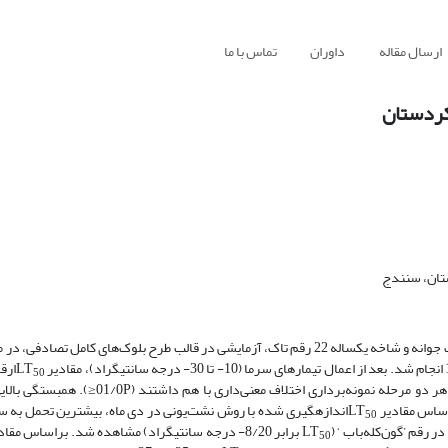
ارسال مقاله
داوران
تماس با ما
ستان، سنندج
به منظور بررسی تحمل به سرما و تغییرات کربوهیدرات‌های محلول و محتوای آب جوانه و شاخه یکساله 22 رقم تاک، آزمایشی در قالب طرح بلوک‌ها
ارقا
50
روش نشت یونی و قهوه‌ای شدن سنجیده شد. ارقام از نظر تحمل به سرما در هر دو مرحله نمونه‌برد
س مقادیر LT
اندازه­گیری شده با روش نشت‌یونی در دی ماه، بیشترین تحمل به س
50
برابر 8/20- درجه سانتی­گراد) مشاهده شد. براساس مقادیر LT
50