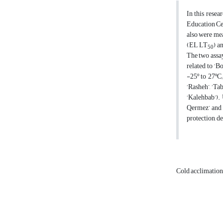
In this rese
Education Cen
also were mea
(EL LT
) a
50
The two assay
related to ‘
-25º to 27ºC;
‘Rasheh’, ‘Ta
‘Kalehbab’). 
Qermez’ and 
protection, d
Cold acclimatio