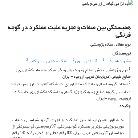
همبستگی بین صفات و تجزیه علیت عملکرد در گوجه
فرنگی
نوع مقاله : مقاله پژوهشی
نویسندگان
3
2
1
مشهید هناره
آتیلا دورسون
بابک عبدالهی مندولکانی
1
مربی پژوهشی، بخش اصلاح و تهیه نهال و بذر، مرکز تحقیقات کشاورزی و
منابع طبیعی آذربایجان غربی، ارومیه - ایران
2
استاد، گروه باغبانی، دانشکده کشاورزی، دانشگاه آتاتورک، ارزروم - ترکیه
3
دانشیار، گروه اصلاح و بیوتکنولوژی گیاهی، دانشکده کشاورزی، دانشگاه
ارومیه، ارومیه - ایران
چکیده
به منظور تعیین ارتباط بین عملکرد و اجزای آن و شناسایی صفات
مورفولوژیکی مؤثر بر عملکرد گوجه­فرنگی، 97 رقم محلی گوجه­فرنگی از
دو استان آذربایجان غربی ایران (83 رقم محلی) و اغدر ترکیه (14 رقم