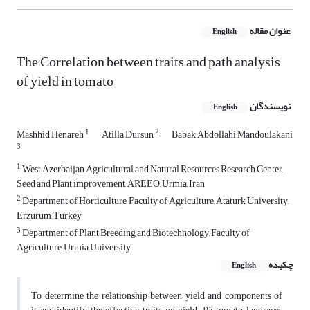
عنوان مقاله
English
The Correlation between traits and path analysis
of yield in tomato
نویسندگان
English
1
2
Mashhid Henareh
Atilla Dursun
Babak Abdollahi Mandoulakani
3
1
West Azerbaijan Agricultural and Natural Resources Research Center,
Seed and Plant improvement, AREEO, Urmia, Iran
2
Department of Horticulture, Faculty of Agriculture, Ataturk University,
Erzurum, Turkey
3
Department of Plant Breeding and Biotechnology, Faculty of
Agriculture, Urmia University
چکیده
English
To determine the relationship between yield and components of