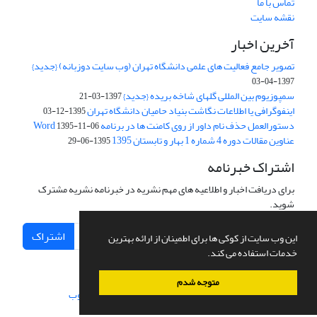
تماس با ما
نقشه سایت
آخرین اخبار
تصویر جامع فعالیت های علمی دانشگاه تهران (وب سایت دوزبانه) {جدید}
1397-04-03
سمپوزیوم بین المللی گلهای شاخه بریده {جدید}
1397-03-21
اینفوگرافی یا اطلاعات نگاشت بنیاد حامیان دانشگاه تهران
1395-12-03
دستورالعمل حذف نام داور از روی کامنت ها در برنامه Word
1395-11-06
عناوین مقالات دوره 4 شماره 1 بهار و تابستان 1395
1395-06-29
اشتراک خبرنامه
برای دریافت اخبار و اطلاعیه های مهم نشریه در خبرنامه نشریه مشترک
شوید.
اشتراک
این وب سایت از کوکی ها برای اطمینان از ارائه بهترین
خدمات استفاده می کند.
متوجه شدم
سامانه مدیریت نشریات علمی.
طراحی و پیاده سازی از
سیناوب