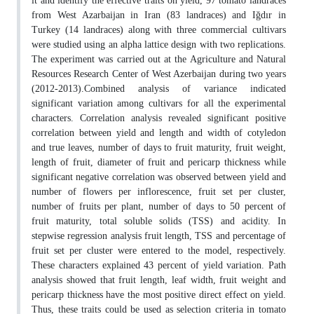
it and identify the effective traits on yield, 97 tomato landraces
from West Azarbaijan in Iran (83 landraces) and Iğdır in
Turkey (14 landraces) along with three commercial cultivars
were studied using an alpha lattice design with two replications.
The experiment was carried out at the Agriculture and Natural
Resources Research Center of West Azerbaijan during two years
(2012-2013).Combined analysis of variance indicated
significant variation among cultivars for all the experimental
characters. Correlation analysis revealed significant positive
correlation between yield and length and width of cotyledon
and true leaves, number of days to fruit maturity, fruit weight,
length of fruit, diameter of fruit and pericarp thickness while
significant negative correlation was observed between yield and
number of flowers per inflorescence, fruit set per cluster,
number of fruits per plant, number of days to 50 percent of
fruit maturity, total soluble solids (TSS) and acidity. In
stepwise regression analysis fruit length, TSS and percentage of
fruit set per cluster were entered to the model, respectively.
These characters explained 43 percent of yield variation. Path
analysis showed that fruit length, leaf width, fruit weight and
pericarp thickness have the most positive direct effect on yield.
Thus, these traits could be used as selection criteria in tomato