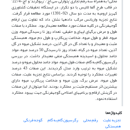
محلی) به همراه سه رقم تجاری ’پتوارلی سی اچ‘، ’ریوگرند‘ و ’اچ-2274‘
در قالب طرح آلفا لاتیس با دو تکرار، در ایستگاه تحقیقات کشاورزی
کهریز ارومیه به مدت دو سال (92-1391) مورد مطالعه قرار گرفت.
نتایج تجزیه واریانس مرکب داده­ها نشان داد که تفاوت بین ارقام
گوجه­فرنگی در کلیه صفات مورد مطالعه معنی­دار بود. عملکرد با صفات
طول و عرض برگ­های لپه­ای و حقیقی، تعداد روز تا رسیدگی میوه، وزن
میوه، قطر و طول میوه، ضخامت پریکارپ و طول دم میوه، همبستگی
مثبت و معنی­دار و با تعداد گل در گل آذین، درصد تشکیل میوه در گل
آذین، تعداد میوه در گیاه، تعداد روز تا رسیدگی 50 درصد میوه، مواد
جامد محلول و اسیدیته همبستگی منفی معنی­دار داشت. در بررسی
رگرسیون گام به گام، صفات طول میوه، مواد جامد محلول میوه و درصد
تشکیل میوه به ترتیب وارد مدل گردیدند. این صفات 43 درصد
تغییرات عملکرد را توجیه کردند. براساس نتایج تجزیه علیت، صفات
طول میوه، عرض برگ، وزن میوه و ضخامت پریکارپ میوه دارای
بیشترین اثر مستقیم مثبت بر عملکرد بودند. لذا می­توان از این صفات
در گزینش ارقام و برنامه­های اصلاحی گوجه­فرنگی جهت بهبود عملکرد
استفاده نمود.
کلیدواژه‌ها
تجزیه علیت
رقم محلی
رگرسیون گام به گام
گوجه فرنگی
همبستگی