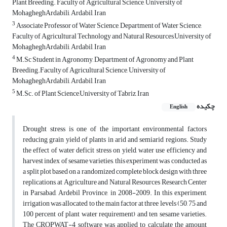
Plant Breeding. Faculty of Agricultural Science, University of
MohagheghArdabili, Ardabil, Iran
3
Associate Professor of Water Science, Department of Water Science,
Faculty of Agricultural Technology and Natural Resources,University of
MohagheghArdabili, Ardabil, Iran
4
M.Sc Student in Agronomy, Department of Agronomy and Plant
Breeding.Faculty of Agricultural Science, University of
MohagheghArdabili, Ardabil, Iran
5
M.Sc. of Plant Science,University of Tabriz, Iran
چکیده
English
Drought stress is one of the important environmental factors
reducing grain yield of plants in arid and semiarid regions. Study
the effect of water deficit stress on yield, water use efficiency and
harvest index of sesame varieties, this experiment was conducted as
a split plot based on a randomized complete block design with three
replications, at Agriculture and Natural Resources Research Center
in Parsabad, Ardebil Province, in 2008-2009. In this experiment,
irrigation was allocated to the main factor at three levels (50, 75 and
100 percent of plant water requirement) and ten sesame varieties.
The CROPWAT-4 software was applied to calculate the amount