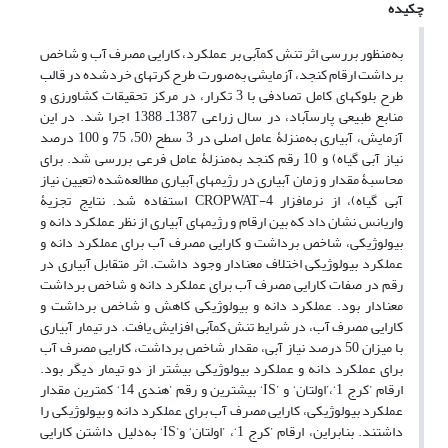
چکیده
به‌منظور بررسی اثر تنش کم‏آبی بر عملکرد، کارایی مصرف آب و شاخص
برداشت ارقام کنجد، آزمایشی به‌صورت طرح کرت‏های خرد‌شده در قالب
طرح بلوک‏های کامل تصادفی با 3 تکرار، در مرکز تحقیقات کشاورزی و
منابع طبیعی پارس‏آباد، در سال زراعی 1387‌ـ 1388 اجرا شد. در این
آزمایش، آبیاری به‌منزلۀ عامل اصلی در 3 سطح (50، 75 و 100 درصد
نیاز آبی گیاه) و 10 رقم کنجد به‌منزلۀ عامل فرعی بررسی شد. برای
محاسبۀ مقدار و زمان آبیاری در رژیم‏های آبیاری مطالعه‌شده (تعیین نیاز
آبی گیاه)، از نرم‏افزار CROPWAT-4 استفاده شد. نتایج تجزیۀ
واریانس نشان داد که بین ارقام و رژیم‏های آبیاری از نظر عملکرد دانه و
بیولوژیکی، شاخص برداشت و کارایی مصرف آب برای عملکرد دانه و
عملکرد بیولوژیکی اختلاف معنا‏دار وجود داشت. اثر متقابل آبیاری در
رقم در صفات کارایی مصرف آب برای عملکرد دانه و شاخص برداشت
معنادار بود. عملکرد دانه و بیولوژیکی کاهش و شاخص برداشت و
کارایی مصرف آب، در شرایط تنش کم‏آبی افزایش یافت. در تیمار آبیاری
با میزان 50 درصد نیاز آبی، مقدار شاخص برداشت، کارایی مصرف آب
برای عملکرد دانه و عملکرد بیولوژیکی بیشتر از دو تیمار دیگر بود.
ارقام ’کرج 1‌‘،’اولتان‘ و ’IS‘ بیشترین و رقم ’هندی 14‘ کمترین مقدار
عملکرد بیولوژیکی، کارایی مصرف آب برای عملکرد دانه و بیولوژیکی را
داشتند. بنابراین، ارقام ’کرج 1‘، ’اولتان‘ و’IS‘ به‌دلیل داشتن کارایی