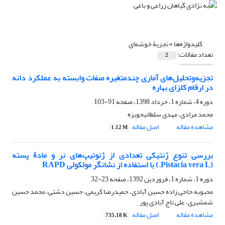
کلیدواژه‌ها =
تجزیۀ خوشه‌ای
تعداد مقالات:
2
تجزیه‌وتحلیل‌های آماری چندمتغیره صفات وابسته به عملکرد دانه
در ارقام کلزای بهاره
دوره 4، شماره 1، خرداد 1398، صفحه
91-103
محمد مرادی، مهدی سلطانیحویزه
مشاهده مقاله
اصل مقاله
1.12 M
بررسی تنوع ژنتیکی تعدادی از ژنوتیپ‌های نر و مادۀ پسته
(Pistacia vera L.) با استفاده از نشانگر مولکولی RAPD
دوره 1، شماره 1، فروردین 1392، صفحه
23-32
محبوبه حاجی زاده حسین آبادی، حمیدرضا کریمی، حسین دشتی، محمد حسین
شمشیری، علی تاج آبادی پور
مشاهده مقاله
اصل مقاله
735.18 K