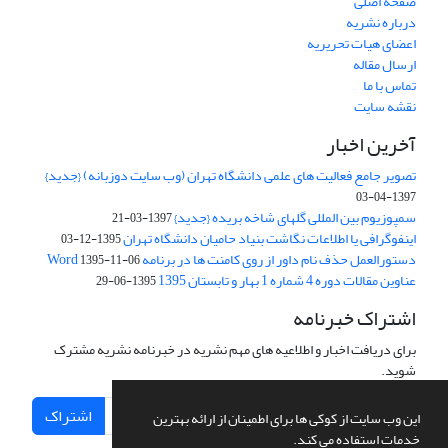
صفحه اصلی
درباره نشریه
اعضای هیات تحریریه
ارسال مقاله
تماس با ما
نقشه سایت
آخرین اخبار
تصویر جامع فعالیت های علمی دانشگاه تهران (وب سایت دوزبانه) {جدید}
1397-04-03
سمپوزیوم بین المللی گلهای شاخه بریده {جدید}
1397-03-21
اینفوگرافی یا اطلاعات نگاشت بنیاد حامیان دانشگاه تهران
1395-12-03
دستورالعمل حذف نام داور از روی کامنت ها در برنامه Word
1395-11-06
عناوین مقالات دوره 4 شماره 1 بهار و تابستان 1395
1395-06-29
اشتراک خبرنامه
برای دریافت اخبار و اطلاعیه های مهم نشریه در خبرنامه نشریه مشترک
شوید.
اشتراک
این وب سایت از کوکی ها برای اطمینان از ارائه بهترین
خدمات استفاده می کند.