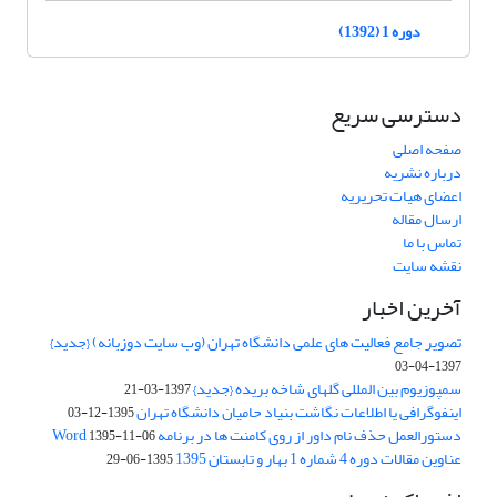
دوره 1 (1392)
دسترسی سریع
صفحه اصلی
درباره نشریه
اعضای هیات تحریریه
ارسال مقاله
تماس با ما
نقشه سایت
آخرین اخبار
تصویر جامع فعالیت های علمی دانشگاه تهران (وب سایت دوزبانه) {جدید}
1397-04-03
سمپوزیوم بین المللی گلهای شاخه بریده {جدید}
1397-03-21
اینفوگرافی یا اطلاعات نگاشت بنیاد حامیان دانشگاه تهران
1395-12-03
دستورالعمل حذف نام داور از روی کامنت ها در برنامه Word
1395-11-06
عناوین مقالات دوره 4 شماره 1 بهار و تابستان 1395
1395-06-29