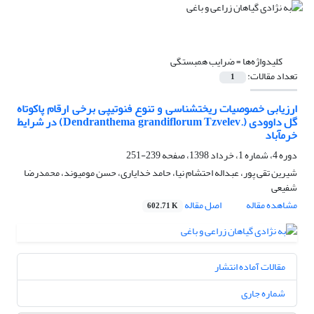
کلیدواژه‌ها =
ضرایب همبستگی
تعداد مقالات:
1
ارزیابی خصوصیات ریخت‎شناسی و تنوع فنوتیپی برخی ارقام پاکوتاه
گل داوودی ‏‎(Dendranthema grandiflorum Tzvelev.)‎‏ در شرایط
خرم‎آباد
دوره 4، شماره 1، خرداد 1398، صفحه
239-251
شیرین تقی پور، عبداله احتشام نیا، حامد خدایاری، حسن مومیوند، محمدرضا
شفیعی
مشاهده مقاله
اصل مقاله
602.71 K
مقالات آماده انتشار
شماره جاری