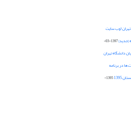
تهران (وب سایت
 {جدید}
1397-03-
یان دانشگاه تهران
 ها در برنامه
1395-