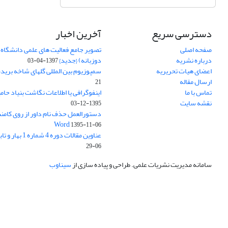
دسترسی سریع
آخرین اخبار
صفحه اصلی
تصویر جامع فعالیت های علمی دانشگاه 
درباره نشریه
دوزبانه) {جدید}
1397-04-03
اعضای هیات تحریریه
سمپوزیوم بین المللی گلهای شاخه بریده
ارسال مقاله
21
تماس با ما
اینفوگرافی یا اطلاعات نگاشت بنیاد حام
نقشه سایت
1395-12-03
دستورالعمل حذف نام داور از روی کامنت
Word
1395-11-06
عناوین مقالات دوره 4 شماره 1 بهار و تابستان 1395
06-29
سامانه مدیریت نشریات علمی.
طراحی و پیاده سازی از
سیناوب