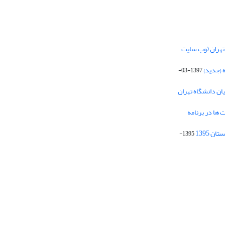
تهران (وب سایت
 {جدید}
1397-03-
یان دانشگاه تهران
 ها در برنامه
1395-