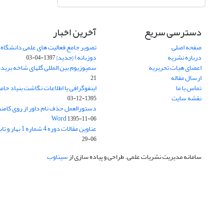
دسترسی سریع
آخرین اخبار
صفحه اصلی
تصویر جامع فعالیت های علمی دانشگاه 
درباره نشریه
دوزبانه) {جدید}
1397-04-03
اعضای هیات تحریریه
سمپوزیوم بین المللی گلهای شاخه بریده
ارسال مقاله
21
تماس با ما
اینفوگرافی یا اطلاعات نگاشت بنیاد حام
نقشه سایت
1395-12-03
دستورالعمل حذف نام داور از روی کامنت
Word
1395-11-06
عناوین مقالات دوره 4 شماره 1 بهار و تابستان 1395
06-29
سامانه مدیریت نشریات علمی.
طراحی و پیاده سازی از
سیناوب