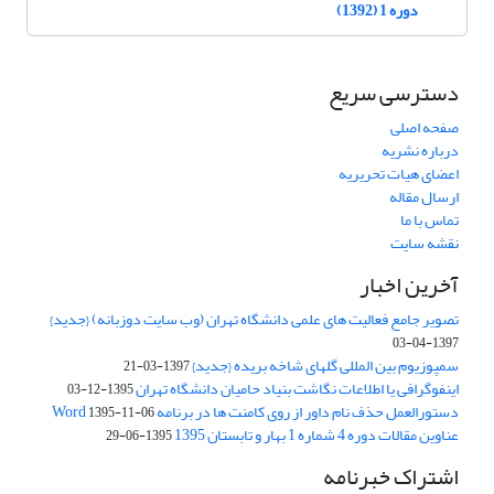
دوره 1 (1392)
دسترسی سریع
صفحه اصلی
درباره نشریه
اعضای هیات تحریریه
ارسال مقاله
تماس با ما
نقشه سایت
آخرین اخبار
تصویر جامع فعالیت های علمی دانشگاه تهران (وب سایت دوزبانه) {جدید}
1397-04-03
سمپوزیوم بین المللی گلهای شاخه بریده {جدید}
1397-03-21
اینفوگرافی یا اطلاعات نگاشت بنیاد حامیان دانشگاه تهران
1395-12-03
دستورالعمل حذف نام داور از روی کامنت ها در برنامه Word
1395-11-06
عناوین مقالات دوره 4 شماره 1 بهار و تابستان 1395
1395-06-29
اشتراک خبرنامه