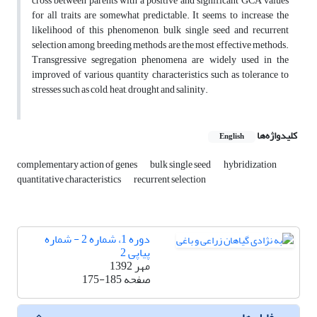
cross between parents with a positive and significant GCA values
for all traits are somewhat predictable. It seems, to increase the
likelihood of this phenomenon, bulk single seed and recurrent
selection among breeding methods are the most effective methods.
Transgressive segregation phenomena are widely used in the
improved of various quantity characteristics such as tolerance to
stresses such as cold, heat, drought and salinity.
کلیدواژه‌ها
English
complementary action of genes
bulk single seed
hybridization
quantitative characteristics
recurrent selection
دوره 1، شماره 2 - شماره
پیاپی 2
مهر 1392
صفحه
175-185