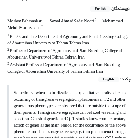
نویسندگان
English
1
2
Moslem Bahmankar
Seyed Ahmad Sadat Noori
Mohammad
3
Mehdi Mortazavian
1
PhD. Candidate, Department of Agronomy and Plant Breeding, College
of Aboureihan, University of Tehran, Tehran, Iran
2
Professor, Department of Agronomy and Plant Breeding, College of
Aboureihan, University of Tehran, Tehran, Iran
3
Assistant Professor, Department of Agronomy and Plant Breeding,
College of Aboureihan, University of Tehran, Tehran, Iran
چکیده
English
Sometimes when hybridization in quantitative traits due to
occurring of transgressive segregation phenomena in F2 and other
generations, phenotypes are observed that are outside the scope of
their parents. Transgressive segregates can be fixed via selfing and
selection. Classical genetic and QTL studies know complementary
action of genes as the main reason for the occurrence of the above
phenomenon. The transgressive segregation phenomena through