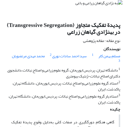
پدیدة تفکیک متجاوز (Transgressive Segregation)
در به‏نژادی گیاهان زراعی‌
نوع مقاله : مقاله پژوهشی
نویسندگان
2
1
مسلم بهمن کار
سید احمد سادات نوری
محمد مهدی مرتضویان
3
1
دانشگاه تهران، پردیس ابوریحان، گروه علوم زراعی و اصلاح نباتات،دانشجوی
دکترای اصلاح نباتات-ژنتیک بیومتری
2
استاد گروه علوم زراعی و اصلاح نباتات، پردیس ابوریحان، دانشگاه تهران،
پاکدشت، ایران
3
استادیار گروه علوم زراعی و اصلاح نباتات، پردیس ابوریحان، دانشگاه تهران،
پاکدشت، ایران
چکیده
گاهی هنگام دورگ‎گیری در صفات کمّی به‌دلیل وقوع پدیدة تفکیک