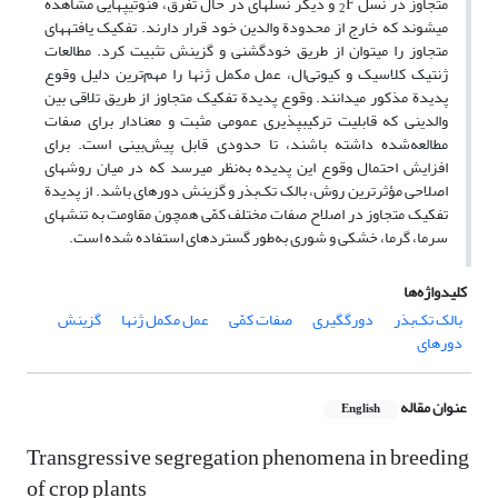
متجاوز در نسل
F و دیگر نسل‎های در حال تفرق، فنوتیپ‎هایی مشاهده
2
می‎شوند که خارج از محدودة والدین خود قرار دارند. تفکیک ‌یافته‎های
متجاوز را می‎توان از طریق خودگشنی و گزینش تثبیت کرد. مطالعات
ژنتیک کلاسیک و کیو‌تی‌ال، عمل مکمل ژن‎ها را مهم‌ترین دلیل وقوع
پدیدة مذکور می‏دانند. وقوع پدیدة تفکیک متجاوز از طریق تلاقی بین
والدینی که قابلیت ترکیب‏پذیری عمومی مثبت و معنا‎دار برای صفات
مطالعه‌شده داشته باشند، تا حدودی قابل پیش‌بینی است. برای
افزایش احتمال وقوع این پدیده به‌نظر می‎رسد که در میان روش‎های
اصلاحی مؤثرترین روش، بالک تک‌بذر و گزینش دوره‏ای باشد. از پدیدة
تفکیک متجاوز در اصلاح صفات مختلف کمّی همچون مقاومت به تنش‎های
سرما، گرما، خشکی و شوری به‌طور گسترده‎ای استفاده شده است.
کلیدواژه‌ها
بالک تک‌بذر
دورگ‏گیری
صفات کمّی
عمل مکمل ژن‎ها
گزینش
دوره‏ای
عنوان مقاله
English
Transgressive segregation phenomena in breeding
of crop plants