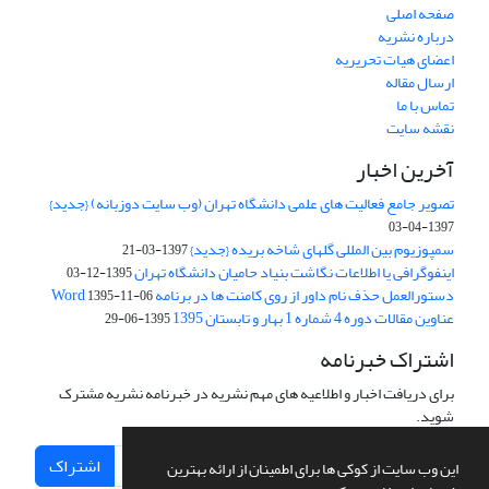
صفحه اصلی
درباره نشریه
اعضای هیات تحریریه
ارسال مقاله
تماس با ما
نقشه سایت
آخرین اخبار
تصویر جامع فعالیت های علمی دانشگاه تهران (وب سایت دوزبانه) {جدید}
1397-04-03
سمپوزیوم بین المللی گلهای شاخه بریده {جدید}
1397-03-21
اینفوگرافی یا اطلاعات نگاشت بنیاد حامیان دانشگاه تهران
1395-12-03
دستورالعمل حذف نام داور از روی کامنت ها در برنامه Word
1395-11-06
عناوین مقالات دوره 4 شماره 1 بهار و تابستان 1395
1395-06-29
اشتراک خبرنامه
برای دریافت اخبار و اطلاعیه های مهم نشریه در خبرنامه نشریه مشترک
شوید.
اشتراک
این وب سایت از کوکی ها برای اطمینان از ارائه بهترین