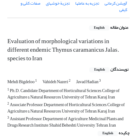
آویشن کرمانی
تجزیه به عامل‏ها
تجزیة خوشه‏ای
صفات کمّی و
کیفی
عنوان مقاله
English
Evaluation of morphological variations in
different endemic Thymus caramanicus Jalas.
species to Iran
نویسندگان
English
1
2
3
Mehdi Bigdeloo
Vahideh Nazeri
Javad Hadian
1
Ph.D. Candidate, Department of Horticultural Sciences, College of
Agriculture & Natural Resources, University of Tehran, Karaj, Iran
2
Associate Professor, Department of Horticultural Sciences, College of
Agriculture & Natural Resources, University of Tehran, Karaj, Iran
3
Assistant Professor, Department of Agriculture, Medicinal Plants and
Drugs Research Institute, Shahid Beheshti University, Tehran, Iran
چکیده
English