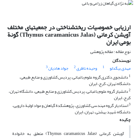
ارزیابی خصوصیات ریخت‏شناختی در جمعیت‏های مختلف
آویشن کرمانی (Thymus caramanicus Jalas) گونة
بومی ایران
نوع مقاله : مقاله پژوهشی
نویسندگان
3
2
1
مهدی بیگدلو
وحیده ناظری‌
جواد هادیان
1
دانشجوی دکتری گروه علوم باغبانی، پردیس کشاورزی و منابع طبیعی،
دانشگاه تهران، کرج، ایران
2
دانشیار‌ گروه علوم باغبانی، پردیس کشاورزی و منابع طبیعی، دانشگاه تهران،
کرج، ایران
3
استادیار‌ گروه مهندسی کشاورزی، پژوهشکدة گیاهان و مواد اولیة دارویی،
دانشگاه شهید بهشتی، تهران، ایران
چکیده
آویشن کرمانی (Thymus caramanicus Jalas) متعلق به خانوادة