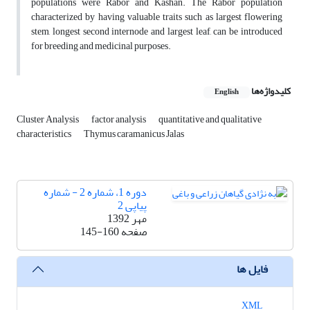
populations were Rabor and Kashan. The Rabor population
characterized by having valuable traits such as largest flowering
stem, longest second internode and largest leaf, can be introduced
for breeding and medicinal purposes.
کلیدواژه‌ها
English
Cluster Analysis
factor analysis
quantitative and qualitative
characteristics
Thymus caramanicus Jalas
دوره 1، شماره 2 - شماره
پیاپی 2
مهر 1392
صفحه
145-160
فایل ها
XML