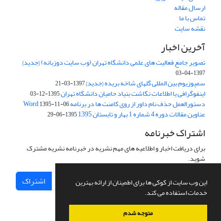
ارسال مقاله
تماس با ما
نقشه سایت
آخرین اخبار
تصویر جامع فعالیت های علمی دانشگاه تهران (وب سایت دوزبانه) {جدید}
1397-04-03
سمپوزیوم بین المللی گلهای شاخه بریده {جدید}
1397-03-21
اینفوگرافی یا اطلاعات نگاشت بنیاد حامیان دانشگاه تهران
1395-12-03
دستورالعمل حذف نام داور از روی کامنت ها در برنامه Word
1395-11-06
عناوین مقالات دوره 4 شماره 1 بهار و تابستان 1395
1395-06-29
اشتراک خبرنامه
برای دریافت اخبار و اطلاعیه های مهم نشریه در خبرنامه نشریه مشترک
شوید.
اشتراک
این وب سایت از کوکی ها برای اطمینان از ارائه بهترین
خدمات استفاده می کند.
متوجه شدم