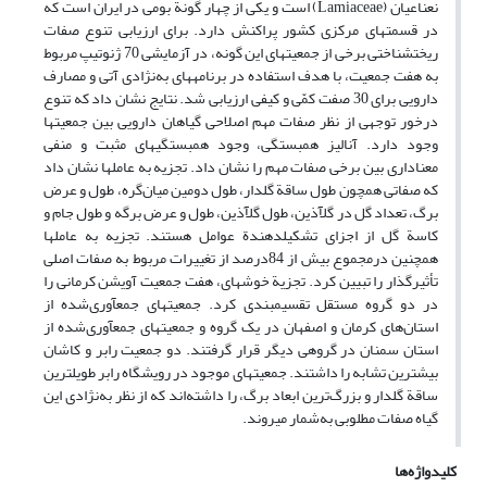
نعناعیان (Lamiaceae) است و یکی از چهار گونة بومی در ایران است که
در قسمت‏های مرکزی کشور پراکنش دارد. برای ارزیابی تنوع صفات
ریخت‏شناختی برخی از جمعیت‏های این گونه، در آزمایشی 70 ژنوتیپ مربوط
به هفت جمعیت، با هدف استفاده در برنامه‏های به‌نژادی آتی و مصارف
دارویی برای 30 صفت کمّی و کیفی ارزیابی شد. نتایج نشان داد که تنوع
درخور توجهی از نظر صفات مهم اصلاحی گیاهان دارویی بین جمعیت‏ها
وجود دارد. آنالیز همبستگی، وجود همبستگی‏های مثبت و منفی
معنا‏داری بین برخی صفات مهم را نشان داد. تجزیه به عامل‏ها نشان داد
که صفاتی همچون طول ساقة گلدار، طول دومین میان‌گره، طول و عرض
برگ، تعداد گل در گل‏آذین، طول گل‏آذین، طول و عرض برگه و طول جام و
کاسة گل از اجزای تشکیل‏دهندة عوامل هستند. تجزیه به عامل‏ها
همچنین در‌مجموع بیش از 84‌درصد از تغییرات مربوط به صفات اصلی
تأثیرگذار را تبیین کرد. تجزیة خوشه‏ای، هفت جمعیت آویشن کرمانی را
در دو گروه مستقل تقسیم‏بندی کرد. جمعیت‏های جمع‏آوری‌شده از
استان‌های کرمان و اصفهان در یک گروه و جمعیت‏های جمع‏آوری‌شده از
استان سمنان در گروهی دیگر قرار گرفتند. دو جمعیت رابر و کاشان
بیشترین تشابه را داشتند. جمعیت‏های موجود در رویشگاه رابر طویل‏ترین
ساقة گلدار و بزرگ‌ترین ابعاد برگ، را داشته‌اند که از نظر به‌نژادی این
گیاه صفات مطلوبی به‌شمار می‏روند.‌
کلیدواژه‌ها