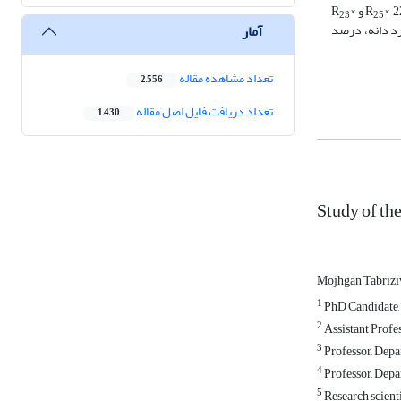
2 و R
×
23
25
آمار
رد دانه، درصد
تعداد مشاهده مقاله
2,556
تعداد دریافت فایل اصل مقاله
1,430
Study of the
Mojhgan Tabrizi
1
PhD Candidate, 
2
Assistant Profes
3
Professor, Depar
4
Professor, Depar
5
Research scienti