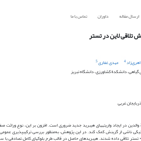
ارسال مقاله
داوران
تماس با ما
ش تلاقی لاین در تستر‌
5
4
هری‌زاد
مهدی غفاری
 گیاهی، دانشکدة کشاورزی، دانشگاه تبریز
ربایجان غربی
لة والدین در ایجاد واریته‏های هیبرید جدید ضروری است. افزون بر این، نوع وراثت صفا
ژنتیکی ناشی از گزینش کمک کند. در این پژوهش، به‌منظور بررسی ترکیب‏پذیری عموم
ن × تستر تلاقی داده شدند. هیبریدهای حاصل در قالب طرح بلوک‏های کامل تصادفی با س