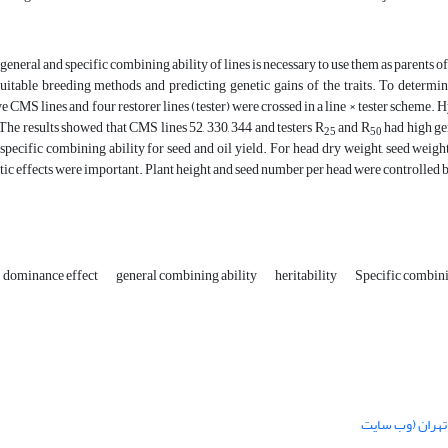
neral and specific combining ability of lines is necessary to use them as parents of h
suitable breeding methods and predicting genetic gains of the traits. To determi
ive CMS lines and four restorer lines (tester) were crossed in a line × tester schem
 The results showed that CMS lines 52, 330, 344 and testers R
and R
had high ge
25
50
pecific combining ability for seed and oil yield. For head dry weight, seed weight p
tic effects were important. Plant height and seed number per head were controlled 
dominance effect
general combining ability
heritability
Specific combini
تهران (وب سایت