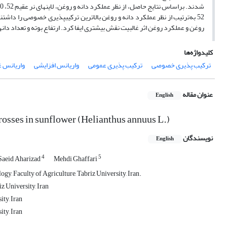
شدند. براساس نتایج حاصل، از نظر عملکرد دانه و روغن، لاین‏های نر عقیم 52، 330 و 344 و تسترهای R
52 به‌ترتیب از نظر عملکرد دانه و روغن بالاترین ترکیب‏پذیری خصوصی را دا
روغن و عملکرد روغن اثر غالبیت نقش بیشتری ایفا کرد. ارتفاع بوته و تعداد دان
کلیدواژه‌ها
ترکیب‏ پذیری خصوصی
ترکیب ‏پذیری عمومی
واریانس افزایشی
واریانس غ
عنوان مقاله
English
crosses in sunflower (Helianthus annuus L.)
نویسندگان
English
4
5
Saeid Aharizad
Mehdi Ghaffari
y, Faculty of Agriculture, Tabriz University, Iran.
z University, Iran
ity, Iran
ity, Iran