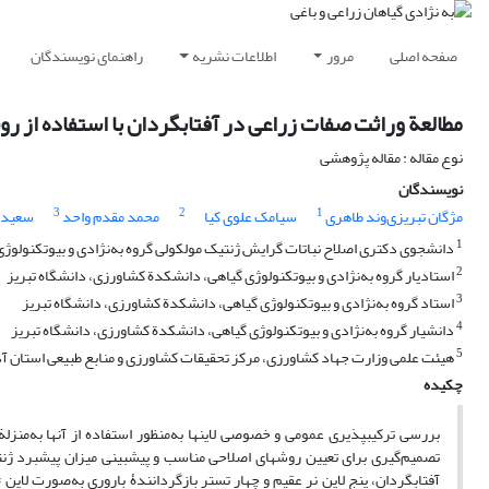
صفحه اصلی
مرور
اطلاعات نشریه
راهنمای نویسندگان
مطالعة وراثت صفات زراعی در آفتابگردان با استفاده از رو
نوع مقاله : مقاله پژوهشی
نویسندگان
3
2
1
مژگان تبریزی‌وند طاهری
سیامک علوی کیا
محمد مقدم واحد
سعید ا
1
دانشجوی دکتری اصلاح نباتات گرایش ژنتیک مولکولی گروه به‌نژادی و بیوتکنولوژی
2
استادیار گروه به‌نژادی و بیوتکنولوژی گیاهی، دانشکدة کشاورزی، دانشگاه تبریز
3
استاد گروه به‌نژادی و بیوتکنولوژی گیاهی، دانشکدة کشاورزی، دانشگاه تبریز
4
دانشیار گروه به‌نژادی و بیوتکنولوژی گیاهی، دانشکدة کشاورزی، دانشگاه تبریز
5
هیئت علمی وزارت جهاد کشاورزی، مرکز تحقیقات کشاورزی و منابع طبیعی استان آذ
چکیده
بررسی ترکیب‏پذیری عمومی و خصوصی لاین‏ها به‌منظور استفاده از آن‏ها به‌منز
تصمیم‌گیری برای تعیین روش‏های اصلاحی مناسب و پیش‏بینی میزان پیشبرد 
آفتابگردان، پنج لاین نر عقیم و چهار تستر بازگردانندۀ باروری به‌صورت لای