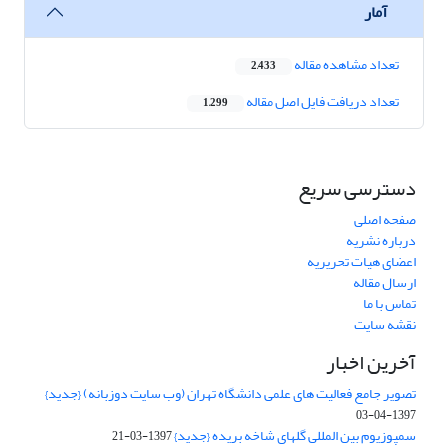
آمار
تعداد مشاهده مقاله
2,433
تعداد دریافت فایل اصل مقاله
1,299
دسترسی سریع
صفحه اصلی
درباره نشریه
اعضای هیات تحریریه
ارسال مقاله
تماس با ما
نقشه سایت
آخرین اخبار
تصویر جامع فعالیت های علمی دانشگاه تهران (وب سایت دوزبانه) {جدید}
1397-04-03
سمپوزیوم بین المللی گلهای شاخه بریده {جدید}
1397-03-21