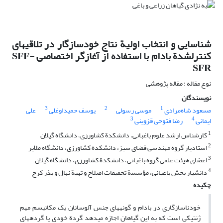
شناسایی و انتخاب اولیة نتاج خودسازگار در تلاقی‏های
کنترل‏شدة بادام با استفاده از آغازگر اختصاصی SFF-
SFR
نوع مقاله : مقاله پژوهشی
نویسندگان
3
2
1
مسعود شاه‌مرادی
موسی رسولی
یوسف حمیداوغلی
علی
3
4
ایمانی
رضا فتوحی قزوینی
1
کارشناس ارشد علوم باغبانی، دانشکدة کشاورزی، دانشگاه گیلان
2
استادیار گروه مهندسی فضای سبز، دانشکدة کشاورزی، دانشگاه ملایر
3
اعضای هیئت علمی گروه باغبانی، دانشکدة کشاورزی، دانشگاه گیلان
4
دانشیار بخش باغبانی، مؤسسة تحقیقات اصلاح و تهیة نهال و بذر کرج
چکیده
خودناسازگاری در بادام و گونه‏‏های جنس آلوسانان یک مکانیسم مهم
ژنتیکی است که به این گیاهان اجازه می‏‏دهد گردة خودی یا گرده‏‏‏‏های