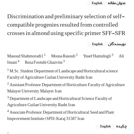
عنوان مقاله
English
Discrimination and preliminary selection of self-
compatible progenies resulted from controlled
crosses in almond using specific primer SFF-SFR
نویسندگان
English
1
2
3
Masoud Shahmoradi1
Mousa Rasouli
Yusef Hamidogli
Ali
4
3
Imani
Reza Footuhi Ghazvini
1
M.Sc. Student, Department of Landscape and Horticultural science,
Faculty of Agriculture, Guilan University, Rasht, Iran
2
Assistant Professor, Department of Horticulture, Faculty of Agriculture,
Malayer University, Malayer, Iran
3
Department of Landscape and Horticultural Science, Faculty of
Agriculture, Guilan University, Rasht, Iran
4
Associate Professor, Department of Horticultural, Seed and Plant
Improvement Institute (SPII), Karaj 31587, Iran
چکیده
English