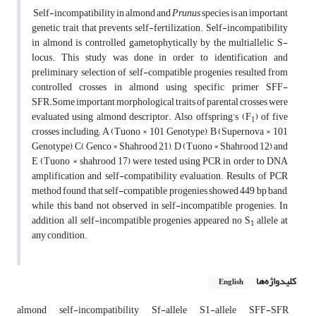
Self-incompatibility in almond and
Prunus
species is an important
genetic trait that prevents self-fertilization. Self-incompatibility
in almond is controlled gametophytically by the multiallelic S-
locus. This study was done in order to identification and
preliminary selection of self-compatible progenies resulted from
controlled crosses in almond using specific primer SFF-
SFR.Some important morphological traits of parental crosses were
evaluated using almond descriptor. Also, offspring’s (F
) of five
1
crosses including; A (Tuono × 101 Genotype), B (Supernova × 101
Genotype), C( Genco × Shahrood 21), D (Tuono × Shahrood 12) and
E (Tuono × shahrood 17) were tested using PCR in order to DNA
amplification and self-compatibility evaluation. Results of PCR
method found that self-compatible progenies showed 449 bp band,
while this band not observed in self-incompatible progenies. In
addition, all self-incompatible progenies appeared no S
allele at
1
any condition.
کلیدواژه‌ها
English
almond
self-incompatibility
Sf-allele
S1-allele
SFF-SFR