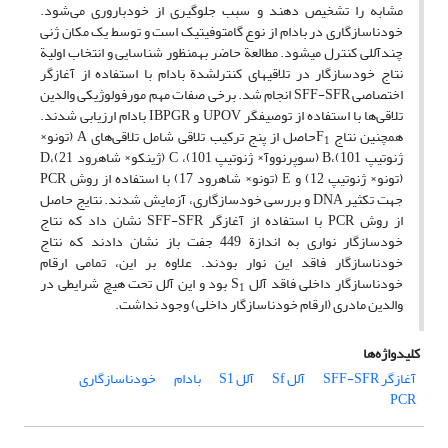
مشابه را تشخیص دهند و سبب جلوگیری از خودباروری می‌شود.
خودناسازگاری در بادام از نوع گامتوفیتیک است و توسط یک مکان ژنی
چند‏آللی کنترل می‏‏‏شود. مطالعة حاضر به‏منظور شناسایی و انتخاب اولیة
نتاج خودسازگار در تلاقی‏های کنترل‏شدة بادام با استفاده از آغازگر
اختصاصی SFF-SFR انجام شد. برخی صفات مهم مورفولوژیکی والدین
تلاقی‌ها با استفاده از توصیفگر UPOV و IBPGR بادام ارزیابی شدند.
همچنین نتاج F
حاصل از پنج ترکیب تلاقی شامل تلاقی‌های A (تونو‏×
1
ژنوتیپ 101)،B (سوپرنووآ‏× ژنوتیپ 101)، C (ژینکو‏× شاهرود 21)،D
(تونو‏× ژنوتیپ 12) و E (تونو‏× شاهرود 17) با استفاده از روش PCR
جهت تکثیر DNA و بررسی خودسازگاری، آزمایش شدند. نتایج حاصل
از روش PCR با استفاده از آغازگر SFF-SFR نشان داد که نتاج
خودسازگار نواری به اندازة 449 جفت باز نشان دادند که نتاج
خودناسازگار فاقد این نوار بودند. علاوه بر این، تمامی ارقام
خودناسازگار داخلی فاقد آلل S
بود‏ و این آلل تحت هیچ شرایطی در
1
والدین مادری (ارقام خودناسازگار داخلی) وجود نداشت.‏
کلیدواژه‌ها
آغازگر SFF-SFR
آلل Sf
آلل S1
بادام
خودناسازگاری
PCR