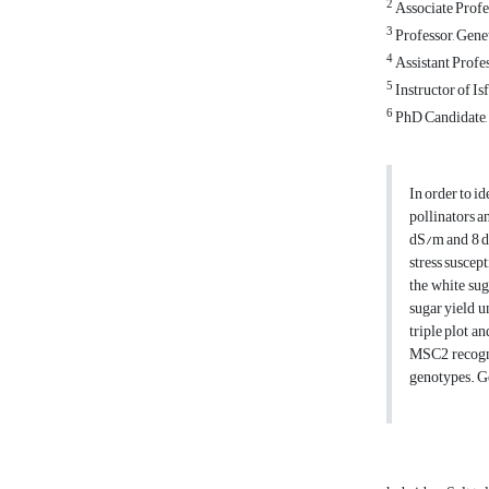
2
Associate Profes
3
Professor, Genet
4
Assistant Profes
5
Instructor of Is
6
PhD Candidate, S
In order to i
pollinators a
dS/m and 8 dS
stress suscep
the white sug
sugar yield u
triple plot 
MSC2 recogni
genotypes. Ge