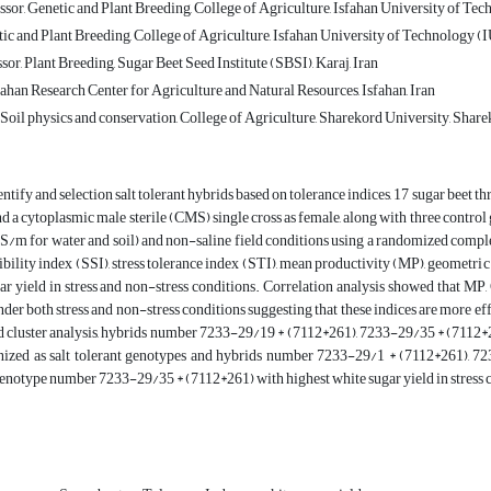
sor, Genetic and Plant Breeding, College of Agriculture, Isfahan University of Tech
ic and Plant Breeding, College of Agriculture, Isfahan University of Technology (IU
sor, Plant Breeding, Sugar Beet Seed Institute (SBSI), Karaj, Iran
fahan Research Center for Agriculture and Natural Resources, Isfahan, Iran
oil physics and conservation, College of Agriculture, Sharekord University, Sharek
dentify and selection salt tolerant hybrids based on tolerance indices, 17 sugar bee
nd a cytoplasmic male sterile (CMS) single cross as female, along with three contro
/m for water and soil) and non-saline field conditions using a randomized complete
tibility index (SSI), stress tolerance index (STI), mean productivity (MP), geomet
ar yield in stress and non-stress conditions. Correlation analysis showed that MP
nder both stress and non-stress conditions suggesting that these indices are more eff
and cluster analysis, hybrids number 7233-29/19 * (7112*261), 7233-29/35 * (711
zed as salt tolerant genotypes and hybrids number 7233-29/1 * (7112*261), 72
notype number 7233-29/35 * (7112*261) with highest white sugar yield in stress c