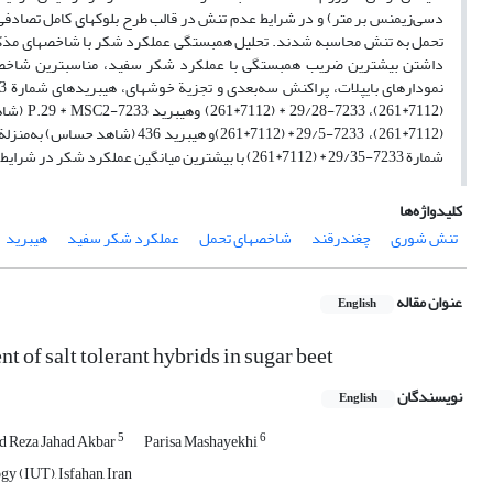
دسی‌زیمنس بر متر) و در شرایط عدم تنش در قالب طرح بلوک‏های کامل تصادفی
داشتن بیشترین ضریب همبستگی با عملکرد شکر سفید، مناسب‏ترین شاخص‏ها
(7112*261)، 7233-29/5 * (7112*1
شمارة 7233-29/35 * (7112*261) با بیشترین میانگین عملکرد شکر در شرایط تنش شوری و نیز بالاترین مقادیر STI ,MP و GMPبه‌منزلة هیبرید برتر شناخته شد.
کلیدواژه‌ها
تنش شوری
چغندرقند
شاخص‏های تحمل
عملکرد شکر سفید
هیبرید
عنوان مقاله
English
t of salt tolerant hybrids in sugar beet
نویسندگان
English
5
6
Reza Jahad Akbar
Parisa Mashayekhi
y (IUT), Isfahan, Iran