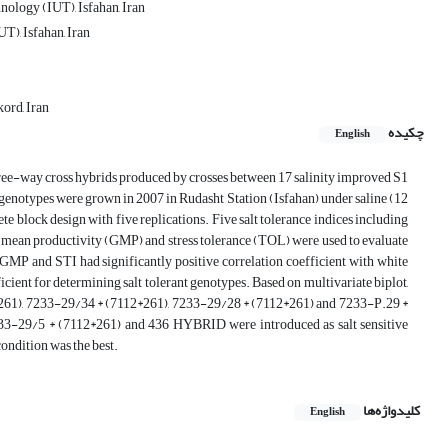
nology (IUT), Isfahan, Iran
T), Isfahan, Iran
ord, Iran
چکیده
English
t three-way cross hybrids produced by crosses between 17 salinity improved S1
l genotypes were grown in 2007 in Rudasht Station (Isfahan) under saline (12
 block design with five replications. Five salt tolerance indices including
ric mean productivity (GMP) and stress tolerance (TOL) were used to evaluate
, GMP and STI had significantly positive correlation coefficient with white
icient for determining salt tolerant genotypes. Based on multivariate biplot,
2*261), 7233-29/34 * (7112*261), 7233-29/28 * (7112*261) and 7233-P.29 *
33-29/5 * (7112*261) and 436 HYBRID were introduced as salt sensitive
ondition was the best.
کلیدواژه‌ها
English