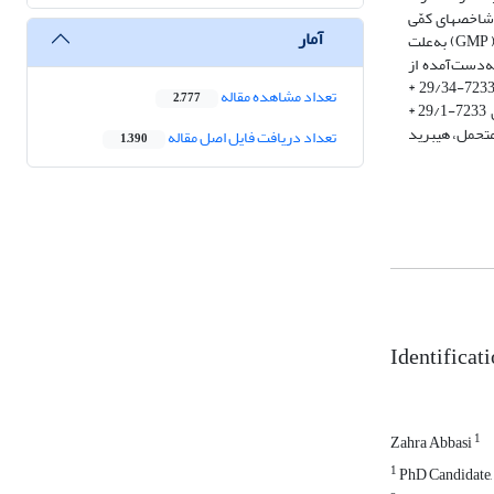
شاخص‏های کمّی
آمار
تحمل به تنش محاسبه شدند. تحلیل همبستگی عملکرد شکر با شاخص‏های مذکور نشان داد که شاخص‏های تحمل (STI)، میانگین تولید (MP) و میانگین هندسی تولید ( GMP) به‌علت
‌دست‌آمده از
نمودار‏های بای‏پلات، پراکنش سه‌بعدی و تجزیة خوشه‏ای، هیبرید‏های شمارة 7233-29/8 * (7112*261)، 7233-29/19 * (7112*261)، 7233-29/35 * (7112*261)، 7233-29/34 *
تعداد مشاهده مقاله
2,777
(7112*261)، 7233-29/28 * (7112*261) وهیبرید 7233-P.29 * MSC2 (شاهد متحمل) به‌منزلة هیبرید‏های متحمل برای محیط‏های دارای تنش شوری و هیبرید‏های 7233-29/1 *
‏های متحمل، هیبرید
تعداد دریافت فایل اصل مقاله
1,390
Identificati
1
Zahra Abbasi
1
PhD Candidate, G