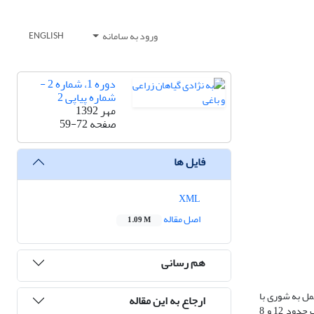
ورود به سامانه
ENGLISH
دوره 1، شماره 2 -
شماره پیاپی 2
مهر 1392
صفحه
59-72
فایل ها
XML
اصل مقاله
1.09 M
هم رسانی
کراس حاصل از تلاقی 17 گرده‏افشان دیپلوئید متحمل به شوری با
ارجاع به این مقاله
سینگل‌کراس منو‏ژرم 7112 × 261 به همراه سه شاهد در دو آزمایش در ایستگاه تحقیقات شوری رودشت تحت تنش شوری (هدایت الکتریکی آب و خاک به‌ترتیب حدود 12 و 8