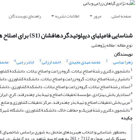
صفحه اصلی
مرور
اطلاعات نشریه
راهنمای نویسندگان
شناسایی فامیل‏های دیپلوئیدگرده‏افشان (S1) برای اصلاح هیبرید‏های متحمل به شوری در چغندرقند
نوع مقاله : مقاله پژوهشی
نویسندگان
4
3
2
1
زهرا عباسی
محمد مهدی مجیدی
احمد ارزانی
اباذر رجبی‌
محمدر
1
دانشجوی دکتری رشتة اصلاح نباتات، گروه زراعت و اصلاح نباتات، دانشکدة کشاور
2
دانشیار رشتة اصلاح نباتات، گروه زراعت و اصلاح نباتات، دانشکدة کشاورزی، دانش
3
استاد رشتة اصلاح نباتات، گروه زراعت و اصلاح نباتات، دانشکدة کشاورزی، دانشگا
4
استادیار بخش به‏نژادی، مؤسسة تحقیقات اصلاح و تهیة بذر چغندرقند، کرج، ایران
5
مربی بخش تحقیقات اصلاح و تهیة بذر چغندرقند، مرکز تحقیقات کشاورزی و منابع ط
6
دانشجوی دکتری رشتة فیزیک و حفاظت خاک، دانشکدة کشاورزی، دانشگاه شهرکرد،
چکیده