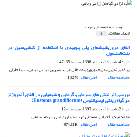
نویسنده =
مصطفی عرب
تعداد مقالات:
2
القای درون‌شیشه‌ای پلی پلوییدی با استفاده از کلشی‌سین در
بنت‌القنسول
دوره 4، شماره 1، خرداد 1398، صفحه
35-47
ژیلا مهر ثمرین، مریم نوروزی، مصطفی عرب، شیرین دیانتی دیلمی، سینا خلیلی
مشاهده مقاله
اصل مقاله
1.52 M
بررسی اثر تنش ‏های سرمایی، گرمایی و شیمیایی در القای آندروژنز
در گیاه زینتی لیسیانتوس (Eustoma grandiflorum)
دوره 2، شماره 1، خرداد 1393، صفحه
1-12
محمد مهدی فخرائی، مصطفی عرب، مهران عنایتی شریعت پناهی
مشاهده مقاله
اصل مقاله
874.35 K