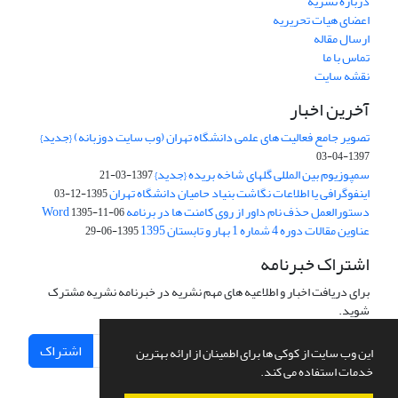
درباره نشریه
اعضای هیات تحریریه
ارسال مقاله
تماس با ما
نقشه سایت
آخرین اخبار
تصویر جامع فعالیت های علمی دانشگاه تهران (وب سایت دوزبانه) {جدید}
1397-04-03
سمپوزیوم بین المللی گلهای شاخه بریده {جدید}
1397-03-21
اینفوگرافی یا اطلاعات نگاشت بنیاد حامیان دانشگاه تهران
1395-12-03
دستورالعمل حذف نام داور از روی کامنت ها در برنامه Word
1395-11-06
عناوین مقالات دوره 4 شماره 1 بهار و تابستان 1395
1395-06-29
اشتراک خبرنامه
برای دریافت اخبار و اطلاعیه های مهم نشریه در خبرنامه نشریه مشترک
شوید.
اشتراک
این وب سایت از کوکی ها برای اطمینان از ارائه بهترین
خدمات استفاده می کند.