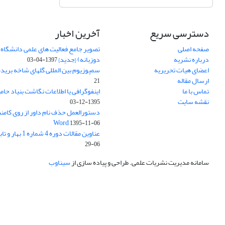
دسترسی سریع
آخرین اخبار
صفحه اصلی
تصویر جامع فعالیت های علمی دانشگاه 
درباره نشریه
دوزبانه) {جدید}
1397-04-03
اعضای هیات تحریریه
سمپوزیوم بین المللی گلهای شاخه بریده
ارسال مقاله
21
تماس با ما
اینفوگرافی یا اطلاعات نگاشت بنیاد حام
نقشه سایت
1395-12-03
دستورالعمل حذف نام داور از روی کامنت
Word
1395-11-06
عناوین مقالات دوره 4 شماره 1 بهار و تابستان 1395
06-29
سامانه مدیریت نشریات علمی.
طراحی و پیاده سازی از
سیناوب