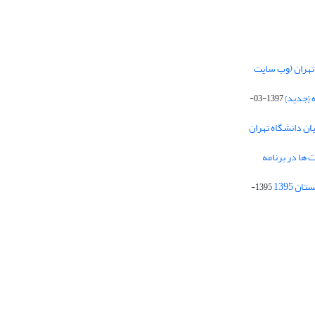
تهران (وب سایت
 {جدید}
1397-03-
یان دانشگاه تهران
 ها در برنامه
1395-