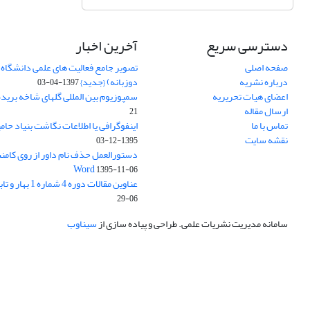
دسترسی سریع
آخرین اخبار
صفحه اصلی
تصویر جامع فعالیت های علمی دانشگاه 
درباره نشریه
دوزبانه) {جدید}
1397-04-03
اعضای هیات تحریریه
سمپوزیوم بین المللی گلهای شاخه بریده
ارسال مقاله
21
تماس با ما
اینفوگرافی یا اطلاعات نگاشت بنیاد حام
نقشه سایت
1395-12-03
دستورالعمل حذف نام داور از روی کامنت
Word
1395-11-06
عناوین مقالات دوره 4 شماره 1 بهار و تابستان 1395
06-29
سامانه مدیریت نشریات علمی.
طراحی و پیاده سازی از
سیناوب