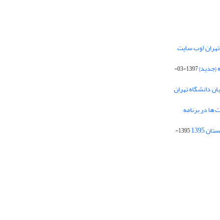
تهران (وب سایت
 {جدید}
1397-03-
یان دانشگاه تهران
 ها در برنامه
1395-