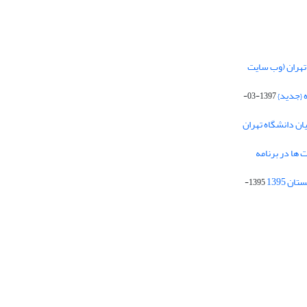
تهران (وب سایت
 {جدید}
1397-03-
یان دانشگاه تهران
 ها در برنامه
1395-