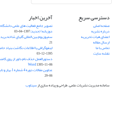
دسترسی سریع
آخرین اخبار
صفحه اصلی
تصویر جامع فعالیت های علمی دانشگاه 
درباره نشریه
دوزبانه) {جدید}
1397-04-03
اعضای هیات تحریریه
سمپوزیوم بین المللی گلهای شاخه بریده
ارسال مقاله
21
تماس با ما
اینفوگرافی یا اطلاعات نگاشت بنیاد حام
نقشه سایت
1395-12-03
دستورالعمل حذف نام داور از روی کامنت
Word
1395-11-06
عناوین مقالات دوره 4 شماره 1 بهار و تابستان 1395
06-29
سامانه مدیریت نشریات علمی.
طراحی و پیاده سازی از
سیناوب