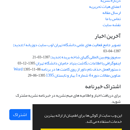
درباره نشریه
اعضای هیات تحریریه
ارسال مقاله
تماس با ما
نقشه سایت
آخرین اخبار
تصویر جامع فعالیت های علمی دانشگاه تهران (وب سایت دوزبانه) {جدید}
1397-04-03
سمپوزیوم بین المللی گلهای شاخه بریده {جدید}
1397-03-21
اینفوگرافی یا اطلاعات نگاشت بنیاد حامیان دانشگاه تهران
1395-12-03
دستورالعمل حذف نام داور از روی کامنت ها در برنامه Word
1395-11-06
عناوین مقالات دوره 4 شماره 1 بهار و تابستان 1395
1395-06-29
اشتراک خبرنامه
برای دریافت اخبار و اطلاعیه های مهم نشریه در خبرنامه نشریه مشترک
شوید.
اشتراک
این وب سایت از کوکی ها برای اطمینان از ارائه بهترین
خدمات استفاده می کند.