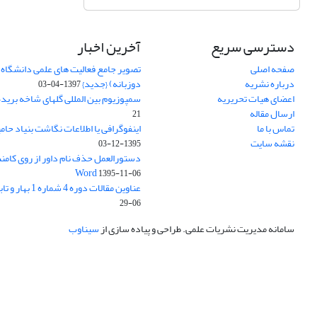
دسترسی سریع
آخرین اخبار
صفحه اصلی
تصویر جامع فعالیت های علمی دانشگاه 
درباره نشریه
دوزبانه) {جدید}
1397-04-03
اعضای هیات تحریریه
سمپوزیوم بین المللی گلهای شاخه بریده
ارسال مقاله
21
تماس با ما
اینفوگرافی یا اطلاعات نگاشت بنیاد حام
نقشه سایت
1395-12-03
دستورالعمل حذف نام داور از روی کامنت
Word
1395-11-06
عناوین مقالات دوره 4 شماره 1 بهار و تابستان 1395
06-29
سامانه مدیریت نشریات علمی.
طراحی و پیاده سازی از
سیناوب