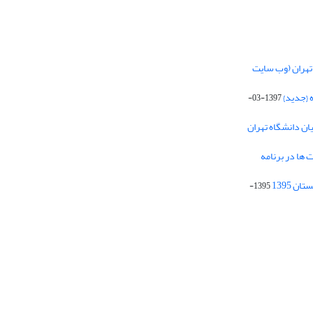
تهران (وب سایت
 {جدید}
1397-03-
یان دانشگاه تهران
 ها در برنامه
1395-