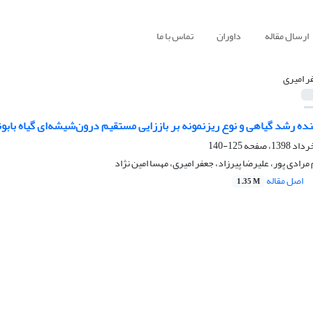
ارسال مقاله
داوران
تماس با ما
ر امیری
 رشد گیاهی و نوع ریزنمونه بر باززایی مستقیم درون‌شیشه‌ای گیاه بابونه آلمانی ( chamomilla L
125-140
مرادی پور، علیرضا پیرزاد، جعفر امیری، مهسا امین نژاد
اصل مقاله
1.35 M